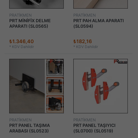
PRATİKMEN
PRATİKMEN
PRT MİNİFİX DELME
PRT PAH ALMA APARATI
APARATI (SL0565)
(SL0594)
₺1.346,40
₺182,16
*
KDV Dahildir
*
KDV Dahildir
PRATİKMEN
PRATİKMEN
PRT PANEL TAŞIMA
PRT PANEL TAŞIYICI
ARABASI (SL0523)
(SL0700) (SL0519)