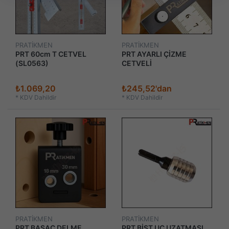
PRATİKMEN
PRATİKMEN
PRT 60cm T CETVEL
PRT AYARLI ÇİZME
(SL0563)
CETVELİ
₺1.069,20
₺245,52'dan
*
KDV Dahildir
*
KDV Dahildir
PRATİKMEN
PRATİKMEN
PRT BASAÇ DELME
PRT BİST UÇ UZATMASI