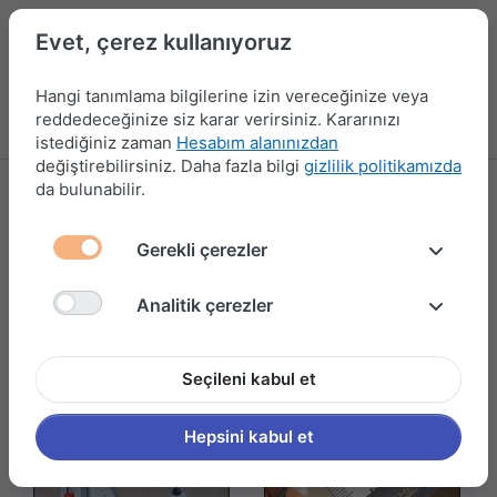
Evet, çerez kullanıyoruz
Hangi tanımlama bilgilerine izin vereceğinize veya
reddedeceğinize siz karar verirsiniz. Kararınızı
Menü
Kampanyalar
Yeni Ürünler
Giriş yap
Sepet
istediğiniz zaman
Hesabım alanınızdan
değiştirebilirsiniz. Daha fazla bilgi
gizlilik politikamızda
da bulunabilir.
PRATİKMEN
49 ürün gösteriliyor
Gerekli çerezler
Filtrele ve Sırala
Analitik çerezler
Seçileni kabul et
Hepsini kabul et