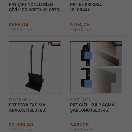
PRT ÇİFT YÖNLÜ GİZLİ
PRT EL KRİKOSU
ÇİVİ (100.ADET) (SL0570)
(SL0544)
₺689,04
₺784,08
*
KDV Dahildir
*
KDV Dahildir
PRATİKMEN
PRATİKMEN
PRT EŞYA TAŞIMA
PRT GİZLİ KULP AÇMA
ARABASI (SL0580)
ŞABLONU (SL0546)
₺2.930,40
₺467,28
*
KDV Dahildir
*
KDV Dahildir