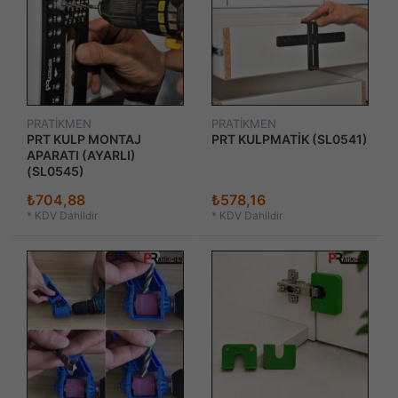
PRATİKMEN
PRATİKMEN
PRT KULP MONTAJ
PRT KULPMATİK (SL0541)
APARATI (AYARLI)
(SL0545)
₺704,88
₺578,16
*
KDV Dahildir
*
KDV Dahildir