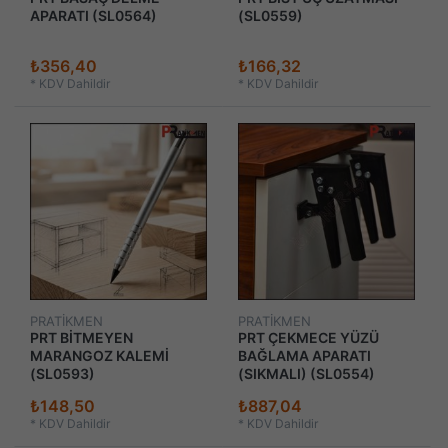
APARATI (SL0564)
(SL0559)
₺356,40
₺166,32
*
KDV Dahildir
*
KDV Dahildir
PRATİKMEN
PRATİKMEN
PRT BİTMEYEN
PRT ÇEKMECE YÜZÜ
MARANGOZ KALEMİ
BAĞLAMA APARATI
(SL0593)
(SIKMALI) (SL0554)
₺148,50
₺887,04
*
KDV Dahildir
*
KDV Dahildir