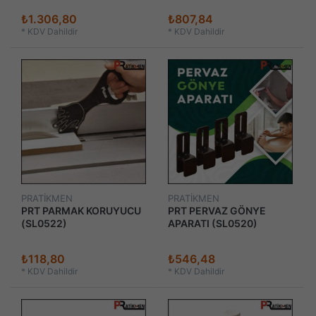
₺1.306,80
₺807,84
*
KDV Dahildir
*
KDV Dahildir
PRATİKMEN
PRATİKMEN
PRT PARMAK KORUYUCU
PRT PERVAZ GÖNYE
(SL0522)
APARATI (SL0520)
₺118,80
₺546,48
*
KDV Dahildir
*
KDV Dahildir