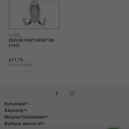
NOBEL
ZEPLİN PORT KR MT KR
(150)
₺71,79
*
KDV Dahildir
Kurumsal
Alışveriş
Müşteri Hizmetleri
Bültene abone ol