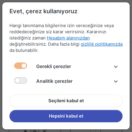
Evet, çerez kullanıyoruz
Hangi tanımlama bilgilerine izin vereceğinize veya
reddedeceğinize siz karar verirsiniz. Kararınızı
Menü
Kampanyalar
Yeni Ürünler
Giriş yap
Sepet
istediğiniz zaman
Hesabım alanınızdan
değiştirebilirsiniz. Daha fazla bilgi
gizlilik politikamızda
da bulunabilir.
ASKI ÇEŞİTLERİ
18 ürün gösteriliyor
Gerekli çerezler
Filtrele ve Sırala
Analitik çerezler
Seçileni kabul et
Hepsini kabul et