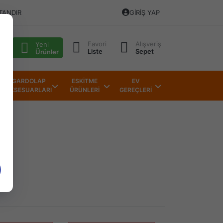
TANDIR
GIRIŞ YAP
Favori
Alışveriş
alı
Yeni
Liste
Sepet
Ürünler
GARDOLAP
ESKİTME
EV
AKSESUARLARI
ÜRÜNLERİ
GEREÇLERİ