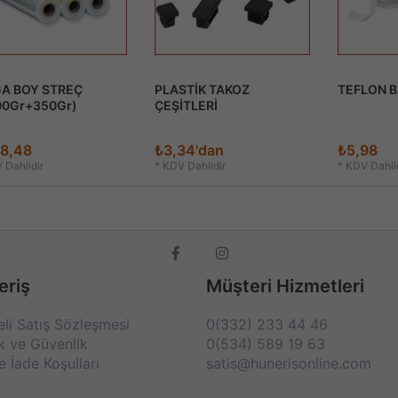
A BOY STREÇ
PLASTİK TAKOZ
TEFLON 
00Gr+350Gr)
ÇEŞİTLERİ
8,48
₺3,34'dan
₺5,98
 Dahildir
*
KDV Dahildir
*
KDV Dahild
eriş
Müşteri Hizmetleri
li Satış Sözleşmesi
0(332) 233 44 46
lk ve Güvenlik
0(534) 589 19 63
e İade Koşulları
satis@hunerisonline.com