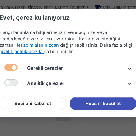
20.000₺ ÜZERI SIPARIŞLERDE KARGO ÜCRETSIZ
SATIŞLARIMIZ TOP
Evet, çerez kullanıyoruz
Kampany
Ürünler
Hangi tanımlama bilgilerine izin vereceğinize veya
reddedeceğinize siz karar verirsiniz. Kararınızı istediğiniz
zaman
Hesabım alanınızdan
değiştirebilirsiniz. Daha fazla bilgi
HIRDAVAT
MUTFAK
KAPI
SÜRGÜ
gizlilik politikamızda
da bulunabilir.
MALZEMELERİ
AKSESUARLARI
AKSESUARLARI
SİSTEMLERİ
Gerekli çerezler
EMELERİ
Analitik çerezler
BALAJ MALZEMELERİ
 gösteriliyor
Seçileni kabul et
Hepsini kabul et
: A'dan Z'ye
göre sırala