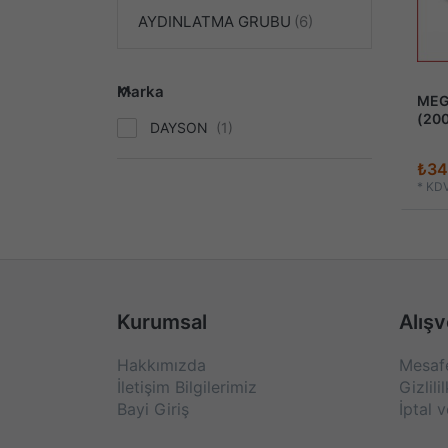
AYDINLATMA GRUBU
Marka
MEG
(20
DAYSON
₺34
*
KDV
Kurumsal
Alışv
Hakkımızda
Mesafe
İletişim Bilgilerimiz
Gizlili
Bayi Giriş
İptal v