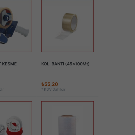
T KESME
KOLİ BANTI (45x100Mt)
₺55,20
ir
*
KDV Dahildir