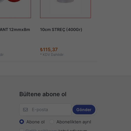
BANT 12mmx8m
10cm STREÇ (400Gr)
₺115,37
ir
*
KDV Dahildir
Bültene abone ol
Gönder
Abone ol
Abonelikten ayrıl
Gizlilik politikasını
kabul ediyorum.