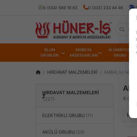
0 (534) 589 19 63
0 (332) 233 44 46
BLUM
MOBİLYA
ALÜMİNYUM
ÜRÜNLERİ
AKSESUARLARI
GRUBU
HIRDAVAT MALZEMELERİ
AMBALAJ MALZ
AM
HIRDAVAT MALZEMELERİ
8 ürün
İsim
ELEKTRİKLİ GRUBU
AKÜLÜ GRUBU