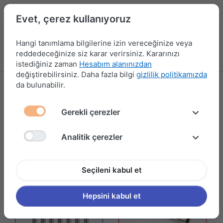
Evet, çerez kullanıyoruz
Hangi tanımlama bilgilerine izin vereceğinize veya
reddedeceğinize siz karar verirsiniz. Kararınızı
Menü
Kampanyalar
Yeni Ürünler
Giriş yap
Sepet
istediğiniz zaman
Hesabım alanınızdan
değiştirebilirsiniz. Daha fazla bilgi
gizlilik politikamızda
da bulunabilir.
SUNTA VİDALARI
14 ürün gösteriliyor
Gerekli çerezler
Filtrele ve Sırala
Analitik çerezler
Seçileni kabul et
Hepsini kabul et