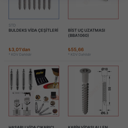
STD
BULDEKS VİDA ÇEŞİTLERİ
BİST UÇ UZATMASI
(BBA1060)
₺3,01'dan
₺55,66
*
KDV Dahildir
*
KDV Dahildir
HASARLI VİDA ÇIKARICI
KABİN VİDASI ALLEN