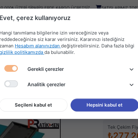
20.000₺ ÜZERI SIPARIŞLERDE KARGO ÜCRETSIZ
SATIŞLARIMIZ TOP
Evet, çerez kullanıyoruz
Kampany
Ürünler
Hangi tanımlama bilgilerine izin vereceğinize veya
reddedeceğinize siz karar verirsiniz. Kararınızı istediğiniz
zaman
Hesabım alanınızdan
değiştirebilirsiniz. Daha fazla bilgi
HIRDAVAT
MUTFAK
KAPI
SÜRGÜ
gizlilik politikamızda
da bulunabilir.
MALZEMELERİ
AKSESUARLARI
AKSESUARLARI
SİSTEMLERİ
Gerekli çerezler
ÜRÜNLER
PRT KALIP ÇIKARMA APARATI
Analitik çerezler
PRATİKMEN
PRT KA
Seçileni kabul et
Hepsini kabul et
Stok kodu (SKU
Tek Çekim Fiy
₺277,2