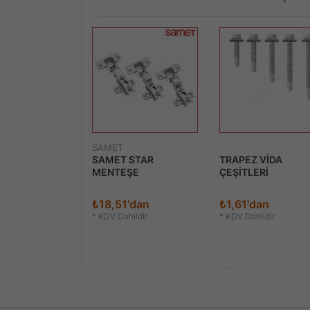
Kampanya
SAMET
LASTİK TIPA
SAMET STAR
TRAPEZ VİDA
MENTEŞE
ÇEŞİTLERİ
'dan
₺18,51'dan
₺1,61'dan
*
KDV Dahildir
*
KDV Dahildir
k:
₺0,41
ildir