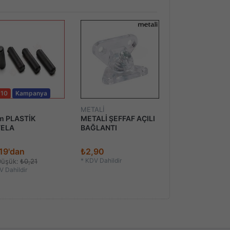
 10
Kampanya
METALİ
STD
 PLASTİK
METALİ ŞEFFAF AÇILI
BULDEKS VİDA
VELA
BAĞLANTI
ÇEŞİTLERİ
19'dan
₺2,90
₺3,01'dan
*
KDV Dahildir
*
KDV Dahildir
Düşük:
₺0,21
 Dahildir