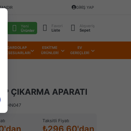
TANDIR
GIRIŞ YAP
Favori
Alışveriş
alı
Yeni
Liste
Sepet
Ürünler
GARDOLAP
ESKİTME
EV
AKSESUARLARI
ÜRÜNLERİ
GEREÇLERİ
LIP ÇIKARMA APARATI
)
HN047
atı
Taksitli Fiyatı
0'dan
₺296,60'dan