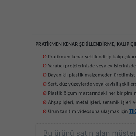
PRATİKMEN KENAR ŞEKİLLENDİRME, KALIP Ç
Ø
Pratikmen kenar şekillendirip kalıp çıkar
Ø
Yaratıcı projelerinizde veya ev işlerinizde
Ø
Dayanıklı plastik malzemeden üretilmişt
Ø
Sert, düz yüzeylerde veya kavisli şekill
Ø
Plastik ölçüm mastarındaki her bir pimin 
Ø
Ahşap işleri, metal işleri, seramik işleri v
Ø
Ürün tanıtım videosuna ulaşmak için
TI
Bu ürünü satın alan müşteri