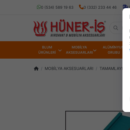
0 (534) 589 19 63
0 (332) 233 44 46
BLUM
MOBİLYA
ALÜMİNYUM
ÜRÜNLERİ
AKSESUARLARI
GRUBU
MOBİLYA AKSESUARLARI
TAMAMLAYICI 