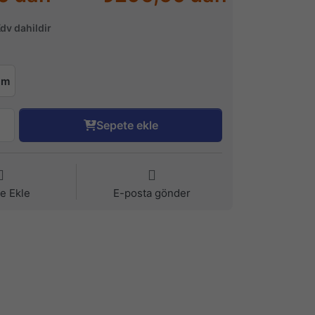
Kdv dahildir
cm
Sepete ekle
ye Ekle
E-posta gönder