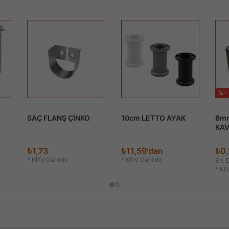
% -
SAÇ FLANŞ ÇİNKO
10cm LETTO AYAK
8mm
KA
₺1,73
₺11,59'dan
₺0,
*
KDV Dahildir
*
KDV Dahildir
En 
*
KDV