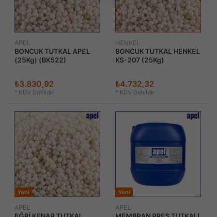
APEL
HENKEL
BONCUK TUTKAL APEL
BONCUK TUTKAL HENKEL
(25Kg) (BK522)
KS-207 (25Kg)
₺3.830,92
₺4.732,32
*
KDV Dahildir
*
KDV Dahildir
Yeni
Yeni
APEL
APEL
EĞRİ KENAR TUTKAL
MEMBRAN PRES TUTKALI