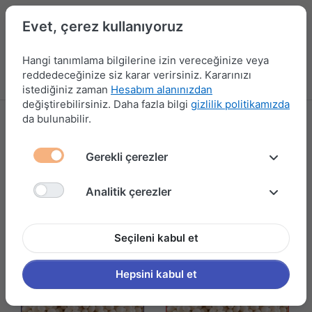
Evet, çerez kullanıyoruz
Hangi tanımlama bilgilerine izin vereceğinize veya
reddedeceğinize siz karar verirsiniz. Kararınızı
Menü
Kampanyalar
Yeni Ürünler
Giriş yap
Sepet
istediğiniz zaman
Hesabım alanınızdan
değiştirebilirsiniz. Daha fazla bilgi
gizlilik politikamızda
da bulunabilir.
PVC BANT VE TUTKAL
11 ürün gösteriliyor
Gerekli çerezler
Filtrele ve Sırala
Analitik çerezler
Seçileni kabul et
Hepsini kabul et