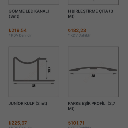
GÖMME LED KANALI
H BİRLEŞTİRME ÇITA (3
(3mt)
Mt)
₺219,54
₺182,23
*
KDV Dahildir
*
KDV Dahildir
JUNİOR KULP (2 mt)
PARKE EŞİK PROFİLİ (2,7
Mt)
₺225,67
₺101,71
*
KDV Dahildir
*
KDV Dahildir