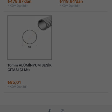
₺478,87'dan
₺119,64'dan
*
KDV Dahildir
*
KDV Dahildir
10mm ALÜMİNYUM BEŞİK
ÇITASI (3 Mt)
₺85,01
*
KDV Dahildir