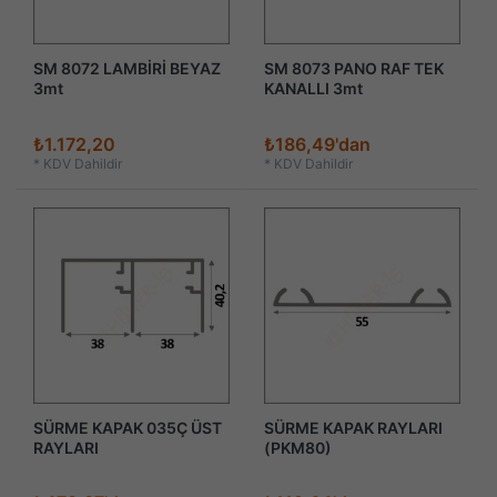
SM 8072 LAMBİRİ BEYAZ
SM 8073 PANO RAF TEK
3mt
KANALLI 3mt
₺1.172,20
₺186,49'dan
*
KDV Dahildir
*
KDV Dahildir
SÜRME KAPAK 035Ç ÜST
SÜRME KAPAK RAYLARI
RAYLARI
(PKM80)