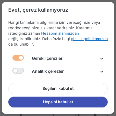
Evet, çerez kullanıyoruz
Hangi tanımlama bilgilerine izin vereceğinize veya
reddedeceğinize siz karar verirsiniz. Kararınızı
Menü
Kampanyalar
Yeni Ürünler
Giriş yap
Sepet
istediğiniz zaman
Hesabım alanınızdan
değiştirebilirsiniz. Daha fazla bilgi
gizlilik politikamızda
da bulunabilir.
ALÜMİNYUM GRUBU
27 ürün gösteriliyor
Gerekli çerezler
Filtrele ve Sırala
Analitik çerezler
Seçileni kabul et
Hepsini kabul et