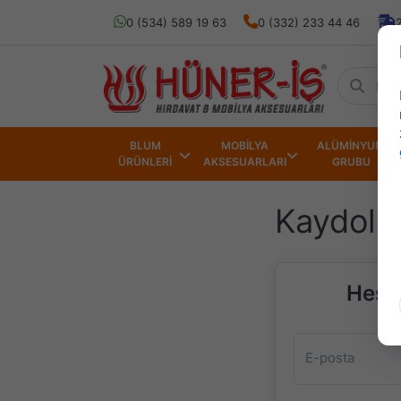
0 (534) 589 19 63
0 (332) 233 44 46
BLUM
MOBİLYA
ALÜMİNYUM
ÜRÜNLERİ
AKSESUARLARI
GRUBU
Kaydol
Hesab
E-posta