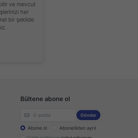
bilir ve mevcut
şlerinizi her
l bir şekilde
iz.
Bültene abone ol
Gönder
Abone ol
Abonelikten ayrıl
Gizlilik politikasını
kabul ediyorum.