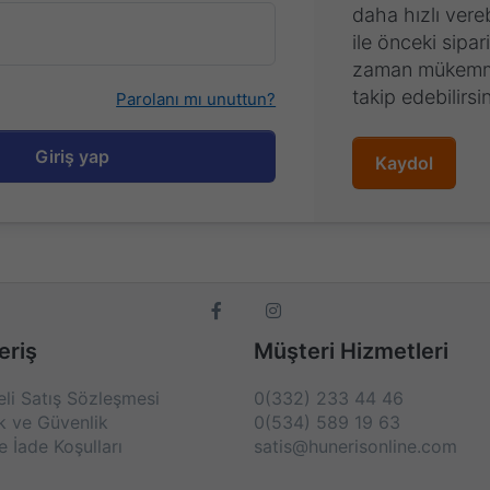
daha hızlı vere
ile önceki sipari
zaman mükemme
takip edebilirsin
Parolanı mı unuttun?
Giriş yap
Kaydol
eriş
Müşteri Hizmetleri
li Satış Sözleşmesi
0(332) 233 44 46
lk ve Güvenlik
0(534) 589 19 63
e İade Koşulları
satis@hunerisonline.com