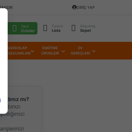
TANDIR
GIRIŞ YAP
Favori
Alışveriş
alı
Yeni
Liste
Sepet
Ürünler
GARDOLAP
ESKİTME
EV
AKSESUARLARI
ÜRÜNLERİ
GEREÇLERİ
lmadınız mı?
sabınızı
itliliğimizi
rişlerinizi