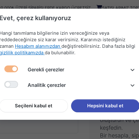
20.000₺ ÜZERI SIPARIŞLERDE KARGO ÜCRETSIZ
SATIŞLARIMIZ TOP
Evet, çerez kullanıyoruz
Kampany
Ürünler
Hangi tanımlama bilgilerine izin vereceğinize veya
reddedeceğinize siz karar verirsiniz. Kararınızı istediğiniz
zaman
Hesabım alanınızdan
değiştirebilirsiniz. Daha fazla bilgi
HIRDAVAT
MUTFAK
KAPI
SÜRGÜ
gizlilik politikamızda
da bulunabilir.
MALZEMELERİ
AKSESUARLARI
AKSESUARLARI
SİSTEMLERİ
Gerekli çerezler
Analitik çerezler
ınıza giriş yapın
Henüz kayıt o
Seçileni kabul et
Hepsini kabul et
Hemen kendi he
oluşturun ve çeş
keşfedin.
Bir hesapla, sipa