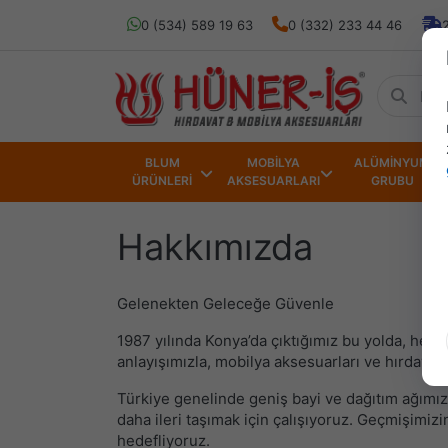
0 (534) 589 19 63
0 (332) 233 44 46
BLUM
MOBİLYA
ALÜMİNYUM
ÜRÜNLERİ
AKSESUARLARI
GRUBU
Hakkımızda
Gelenekten Geleceğe Güvenle
1987 yılında Konya’da çıktığımız bu yolda, hem
anlayışımızla, mobilya aksesuarları ve hırdavat 
Türkiye genelinde geniş bayi ve dağıtım ağımız
daha ileri taşımak için çalışıyoruz. Geçmişimiz
hedefliyoruz.