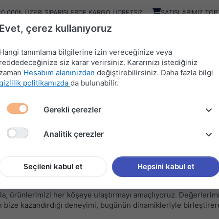
20.000₺ ÜZERI SIPARIŞLERDE KARGO ÜCRETSIZ
SATIŞLARIMIZ TOP
Evet, çerez kullanıyoruz
Kampany
Ürünler
Hangi tanımlama bilgilerine izin vereceğinize veya
reddedeceğinize siz karar verirsiniz. Kararınızı istediğiniz
zaman
Hesabım alanınızdan
değiştirebilirsiniz. Daha fazla bilgi
HIRDAVAT
MUTFAK
KAPI
SÜRGÜ
gizlilik politikamızda
da bulunabilir.
MALZEMELERİ
AKSESUARLARI
AKSESUARLARI
SİSTEMLERİ
Gerekli çerezler
Analitik çerezler
 köklerimize bağlı kalmayı hem de sürekli gelişmeyi ilke edindik
Seçileni kabul et
Hepsini kabul et
malzemeleri alanında yıllardır sektörde sağlam adımlarla ilerliyo
la, ürünlerimizi her köşeye ulaştırmayı amaçlıyoruz. Değerlerim
in bize kazandırdığı deneyimi, bugünün dinamikleriyle birleştire