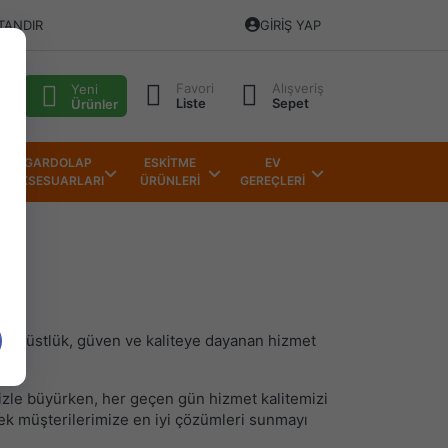
TANDIR
GIRIŞ YAP
Favori
Alışveriş
alı
Yeni
Liste
Sepet
Ürünler
GARDOLAP
ESKİTME
EV
AKSESUARLARI
ÜRÜNLERİ
GEREÇLERİ
. Dürüstlük, güven ve kaliteye dayanan hizmet
ruz.
izle büyürken, her geçen gün hizmet kalitemizi
rek müşterilerimize en iyi çözümleri sunmayı