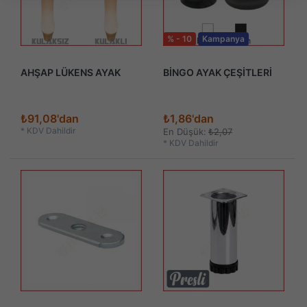
% - 10
Kampanya
AHŞAP LÜKENS AYAK
BİNGO AYAK ÇEŞİTLERİ
₺91,08'dan
₺1,86'dan
*
KDV Dahildir
En Düşük:
₺2,07
*
KDV Dahildir