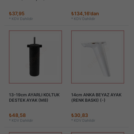
₺37,95
₺134,16'dan
*
KDV Dahildir
*
KDV Dahildir
13-19cm AYARLI KOLTUK
14cm ANKA BEYAZ AYAK
DESTEK AYAK (M8)
(RENK BASKI) (-)
₺48,58
₺30,83
*
KDV Dahildir
*
KDV Dahildir