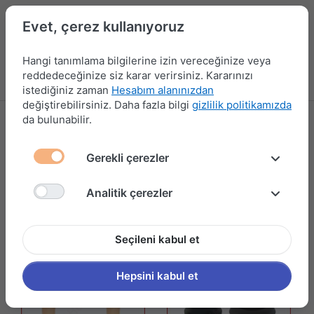
Evet, çerez kullanıyoruz
Hangi tanımlama bilgilerine izin vereceğinize veya
reddedeceğinize siz karar verirsiniz. Kararınızı
Menü
Kampanyalar
Yeni Ürünler
Giriş yap
Sepet
istediğiniz zaman
Hesabım alanınızdan
değiştirebilirsiniz. Daha fazla bilgi
gizlilik politikamızda
da bulunabilir.
AYAK ÇEŞİTLERİ
85 ürün gösteriliyor
Gerekli çerezler
Filtrele ve Sırala
Analitik çerezler
Seçileni kabul et
Hepsini kabul et