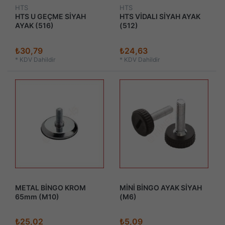
HTS
HTS
HTS U GEÇME SİYAH
HTS VİDALI SİYAH AYAK
AYAK (516)
(512)
₺30,79
₺24,63
*
KDV Dahildir
*
KDV Dahildir
METAL BİNGO KROM
MİNİ BİNGO AYAK SİYAH
65mm (M10)
(M6)
₺25,02
₺5,09