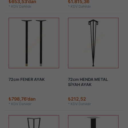
₺653,53'dan
₺1.815,36
*
KDV Dahildir
*
KDV Dahildir
72cm FENER AYAK
72cm HENDA METAL
SİYAH AYAK
₺798,76'dan
₺212,52
*
KDV Dahildir
*
KDV Dahildir