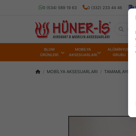
0 (534) 589 19 63
0 (332) 233 44 46
BLUM
MOBİLYA
ALÜMİNYUM
ÜRÜNLERİ
AKSESUARLARI
GRUBU
MOBİLYA AKSESUARLARI
TAMAMLAYICI 