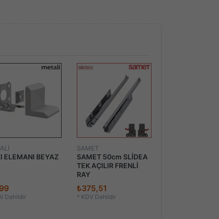
ALİ
SAMET
I ELEMANI BEYAZ
SAMET 50cm SLİDEA
BONCUK ASKILI
TEK AÇILIR FRENLİ
RAY
99
₺375,51
₺24,91'dan
 Dahildir
*
KDV Dahildir
*
KDV Dahildir