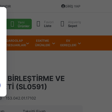
TANDIR
GIRIŞ YAP
Favori
Alışveriş
alı
Yeni
Liste
Sepet
Ürünler
GARDOLAP
ESKİTME
EV
AKSESUARLARI
ÜRÜNLERİ
GEREÇLERİ
E BİRLEŞTİRME VE
ETİ (SL0591)
)
153.042.01.17102
atı
Taksitli Fiyatı