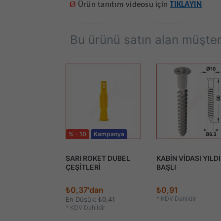
Ø
Ürün tanıtım videosu için
TIKLAYIN
Bu ürünü satın alan müşteri
Kampanya
% - 10
Kampanya
AYAK
SARI ROKET DUBEL
KABİN VİDASI YILD
ERİ
ÇEŞİTLERİ
BAŞLI
dan
₺0,37'dan
₺0,91
*
KDV Dahildir
k:
₺2,07
En Düşük:
₺0,41
ildir
*
KDV Dahildir