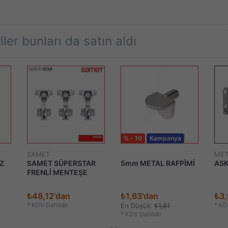
ler bunları da satın aldı
% - 10
Kampanya
SAMET
MET
IZ
SAMET SÜPERSTAR
5mm METAL RAFPİMİ
ASK
FRENLİ MENTEŞE
₺48,12'dan
₺1,63'dan
₺3,
*
KDV Dahildir
*
KDV
En Düşük:
₺1,81
*
KDV Dahildir