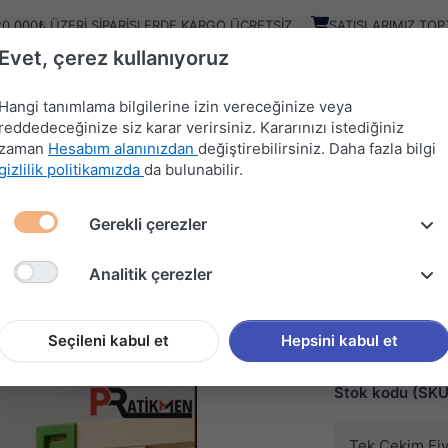
20.000₺ ÜZERI SIPARIŞLERDE KARGO ÜCRETSIZ
SATIŞLARIMIZ TOP
Evet, çerez kullanıyoruz
Kampany
Ürünler
Hangi tanımlama bilgilerine izin vereceğinize veya
reddedeceğinize siz karar verirsiniz. Kararınızı istediğiniz
zaman
Hesabım alanınızdan
değiştirebilirsiniz. Daha fazla bilgi
HIRDAVAT
MUTFAK
KAPI
SÜRGÜ
gizlilik politikamızda
da bulunabilir.
MALZEMELERİ
AKSESUARLARI
AKSESUARLARI
SİSTEMLERİ
Gerekli çerezler
ÜRÜNLER
PRT KÖŞE BİRLEŞTİRME VE GÖNYE SETİ (SL0591)
Analitik çerezler
PRATİKMEN
PRT KÖŞ
GÖNYE S
Seçileni kabul et
Hepsini kabul et
Stok kodu (SKU
Tek Çekim Fiy