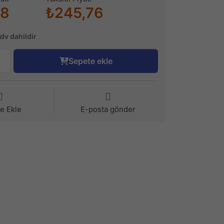
68
₺245,76
Kdv dahildir
Sepete ekle
ye Ekle
E-posta gönder