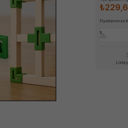
₺229,
Fiyatlarımıza 
1
Adet
Liste