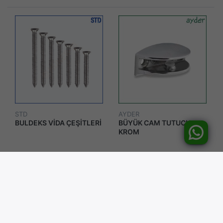
STD
AYDER
BULDEKS VİDA ÇEŞİTLERİ
BÜYÜK CAM TUTUCU
KROM
₺3,01'dan
₺28,31
*
KDV Dahildir
*
KDV Dahildir