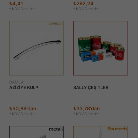
₺4,41
₺292,24
*
KDV Dahildir
*
KDV Dahildir
DAMLA
AZİZİYE KULP
BALLY ÇEŞİTLERİ
₺50,89'dan
₺33,78'dan
*
KDV Dahildir
*
KDV Dahildir