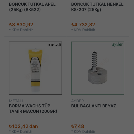
BONCUK TUTKAL APEL
BONCUK TUTKAL HENKEL
(25Kg) (BK522)
KS-207 (25Kg)
₺3.830,92
₺4.732,32
*
KDV Dahildir
*
KDV Dahildir
METALİ
AYDER
BORMA WACHS TÜP
BUL BAĞLANTI BEYAZ
TAMİR MACUN (200GR)
₺102,42'dan
₺7,48
*
KDV Dahildir
*
KDV Dahildir