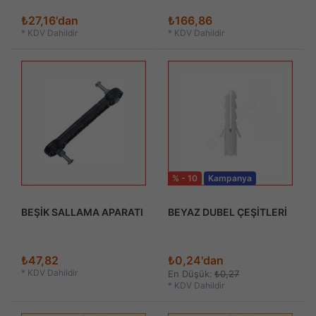
₺27,16'dan
₺166,86
*
KDV Dahildir
*
KDV Dahildir
% - 10
Kampanya
BEŞİK SALLAMA APARATI
BEYAZ DUBEL ÇEŞİTLERİ
₺47,82
₺0,24'dan
*
KDV Dahildir
En Düşük:
₺0,27
*
KDV Dahildir