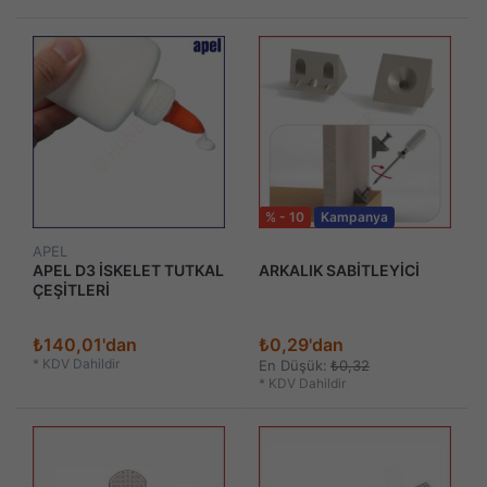
% - 10
Kampanya
APEL
APEL D3 İSKELET TUTKAL
ARKALIK SABİTLEYİCİ
ÇEŞİTLERİ
₺140,01'dan
₺0,29'dan
*
KDV Dahildir
En Düşük:
₺0,32
*
KDV Dahildir