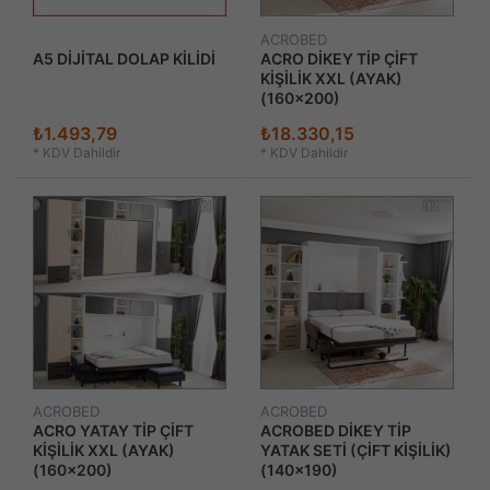
ACROBED
A5 DİJİTAL DOLAP KİLİDİ
ACRO DİKEY TİP ÇİFT
KİŞİLİK XXL (AYAK)
(160x200)
₺1.493,79
₺18.330,15
*
KDV Dahildir
*
KDV Dahildir
ACROBED
ACROBED
ACRO YATAY TİP ÇİFT
ACROBED DİKEY TİP
KİŞİLİK XXL (AYAK)
YATAK SETİ (ÇİFT KİŞİLİK)
(160x200)
(140x190)