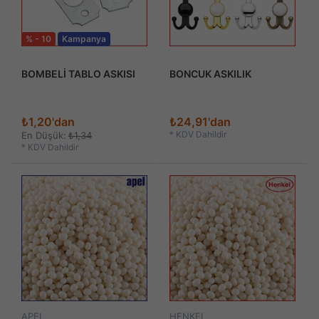
% - 10
Kampanya
BOMBELİ TABLO ASKISI
BONCUK ASKILIK
₺1,20'dan
₺24,91'dan
*
KDV Dahildir
En Düşük:
₺1,34
*
KDV Dahildir
APEL
HENKEL