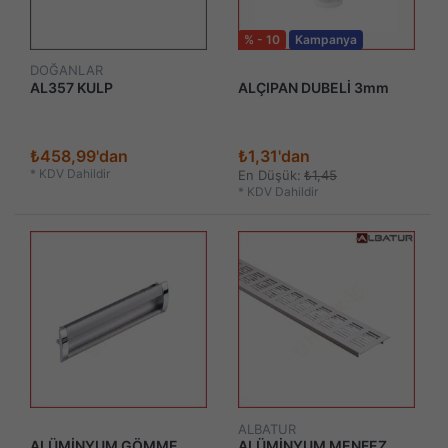
% - 10
Kampanya
DOĞANLAR
AL357 KULP
ALÇIPAN DUBELİ 3mm
₺458,99'dan
₺1,31'dan
*
KDV Dahildir
En Düşük:
₺1,45
*
KDV Dahildir
ALBATUR
ALÜMİNYUM GÖMME
ALÜMİNYUM MENFEZ