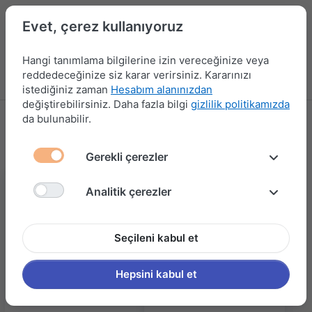
Evet, çerez kullanıyoruz
Hangi tanımlama bilgilerine izin vereceğinize veya
reddedeceğinize siz karar verirsiniz. Kararınızı
Menü
Kampanyalar
Yeni Ürünler
Giriş yap
Sepet
istediğiniz zaman
Hesabım alanınızdan
değiştirebilirsiniz. Daha fazla bilgi
gizlilik politikamızda
da bulunabilir.
MOBİLYA AKSESUARLARI
572 ürün gösteriliyor
Gerekli çerezler
Analitik çerezler
Seçileni kabul et
Hepsini kabul et