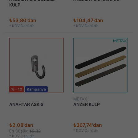
KULP
₺53,80'dan
₺104,47'dan
*
KDV Dahildir
*
KDV Dahildir
% - 10
Kampanya
METAX
ANAHTAR ASKISI
ANZER KULP
₺2,08'dan
₺367,74'dan
*
KDV Dahildir
En Düşük:
₺2,32
*
KDV Dahildir