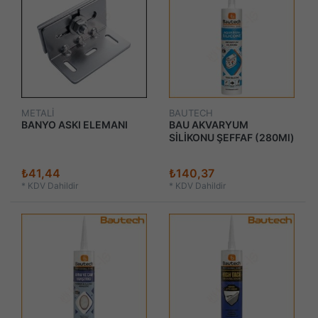
METALİ
BAUTECH
BANYO ASKI ELEMANI
BAU AKVARYUM
SİLİKONU ŞEFFAF (280Ml)
₺41,44
₺140,37
*
KDV Dahildir
*
KDV Dahildir