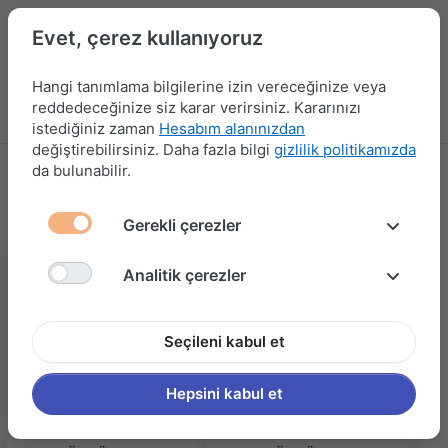
Evet, çerez kullanıyoruz
Hangi tanımlama bilgilerine izin vereceğinize veya
reddedeceğinize siz karar verirsiniz. Kararınızı
Menü
Kampanyalar
Yeni Ürünler
Giriş yap
Sepet
istediğiniz zaman
Hesabım alanınızdan
değiştirebilirsiniz. Daha fazla bilgi
gizlilik politikamızda
da bulunabilir.
SÜRGÜ SİSTEMLERİ
22 ürün gösteriliyor
Gerekli çerezler
Analitik çerezler
Seçileni kabul et
Hepsini kabul et