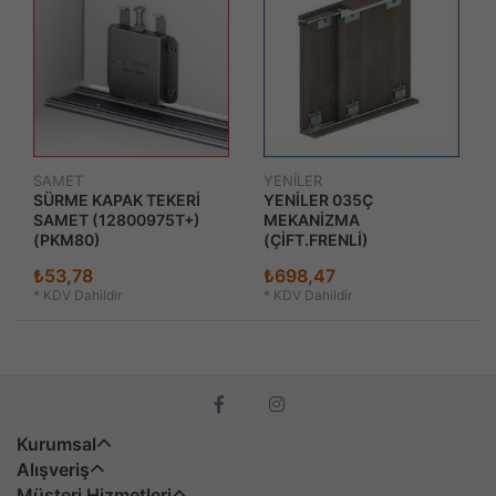
SAMET
YENİLER
SÜRME KAPAK TEKERİ
YENİLER 035Ç
SAMET (12800975T+)
MEKANİZMA
(PKM80)
(ÇİFT.FRENLİ)
₺53,78
₺698,47
*
KDV Dahildir
*
KDV Dahildir
Kurumsal
Alışveriş
Müşteri Hizmetleri