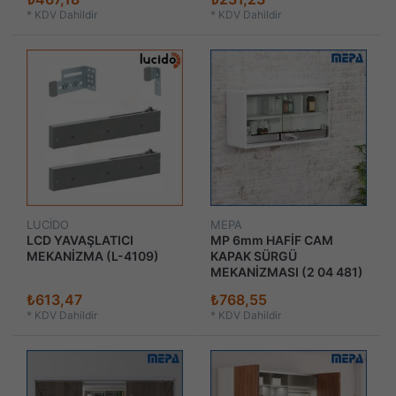
*
KDV Dahildir
*
KDV Dahildir
LUCİDO
MEPA
LCD YAVAŞLATICI
MP 6mm HAFİF CAM
MEKANİZMA (L-4109)
KAPAK SÜRGÜ
MEKANİZMASI (2 04 481)
₺613,47
₺768,55
*
KDV Dahildir
*
KDV Dahildir