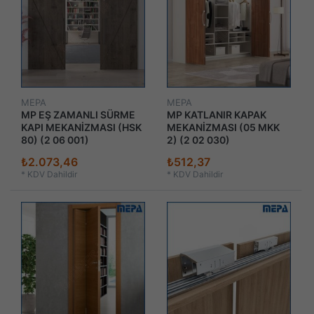
MEPA
MEPA
MP EŞ ZAMANLI SÜRME
MP KATLANIR KAPAK
KAPI MEKANİZMASI (HSK
MEKANİZMASI (05 MKK
80) (2 06 001)
2) (2 02 030)
₺2.073,46
₺512,37
*
KDV Dahildir
*
KDV Dahildir