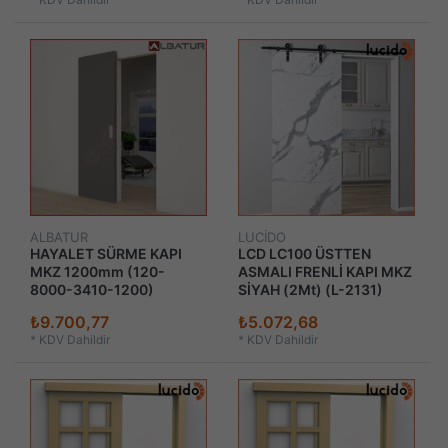
ALBATUR
LUCİDO
HAYALET SÜRME KAPI
LCD LC100 ÜSTTEN
MKZ 1200mm (120-
ASMALI FRENLİ KAPI MKZ
8000-3410-1200)
SİYAH (2Mt) (L-2131)
₺9.700,77
₺5.072,68
*
KDV Dahildir
*
KDV Dahildir