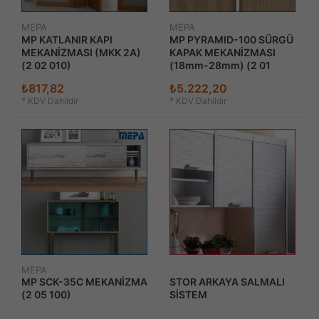
MEPA
MEPA
MP KATLANIR KAPI
MP PYRAMID-100 SÜRGÜ
MEKANİZMASI (MKK 2A)
KAPAK MEKANİZMASI
(2 02 010)
(18mm-28mm) (2 01
446)
₺817,82
₺5.222,20
*
KDV Dahildir
*
KDV Dahildir
MEPA
MP SCK-35C MEKANİZMA
STOR ARKAYA SALMALI
(2 05 100)
SİSTEM