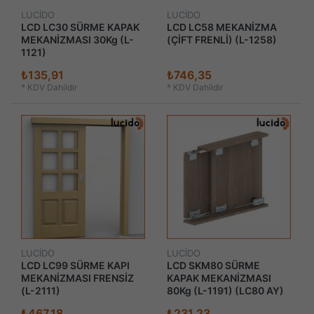
LUCİDO
LUCİDO
LCD LC30 SÜRME KAPAK
LCD LC58 MEKANİZMA
MEKANİZMASI 30Kg (L-
(ÇİFT FRENLİ) (L-1258)
1121)
₺135,91
₺746,35
*
KDV Dahildir
*
KDV Dahildir
LUCİDO
LUCİDO
LCD LC99 SÜRME KAPI
LCD SKM80 SÜRME
MEKANİZMASI FRENSİZ
KAPAK MEKANİZMASI
(L-2111)
80Kg (L-1191) (LC80 AY)
₺467,18
₺231,23