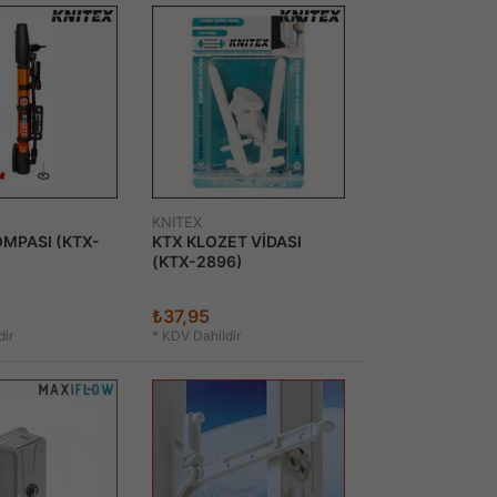
KNITEX
OMPASI (KTX-
KTX KLOZET VİDASI
(KTX-2896)
₺37,95
ir
*
KDV Dahildir