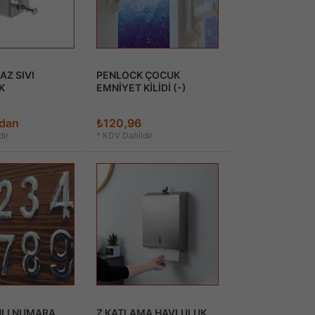
Z SIVI
PENLOCK ÇOCUK
K
EMNİYET KİLİDİ (-)
'dan
₺120,96
ir
*
KDV Dahildir
NLI NUMARA
Z KATLAMA HAVLULUK