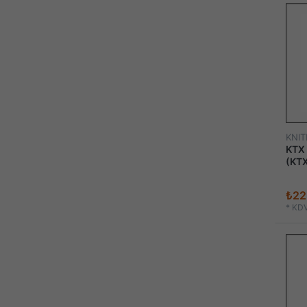
KNIT
KTX 
(KT
₺22
*
KDV