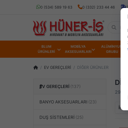
0 (534) 589 19 63
0 (332) 233 44 46
BLUM
MOBİLYA
ALÜMİNYUM
ÜRÜNLERİ
AKSESUARLARI
GRUBU
EV GEREÇLERİ
DİĞER ÜRÜNLER
DİĞ
EV GEREÇLERİ
29 ürü
BANYO AKSESUARLARI
İsim
DUŞ SİSTEMLERİ