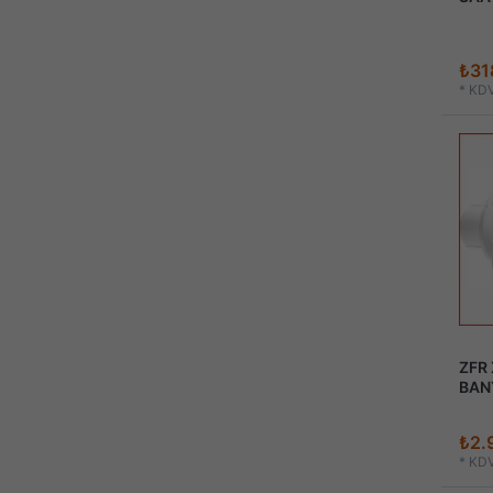
₺31
*
KDV
ZFR
BAN
₺2.
*
KDV