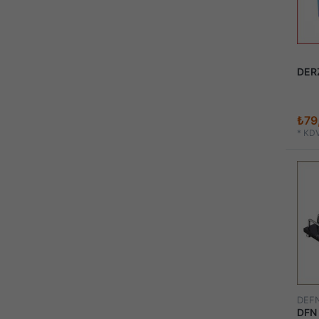
DER
₺79
*
KDV
DEF
DFN 