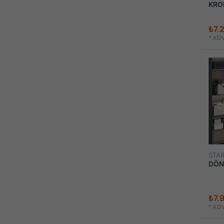
KROM
₺7.
*
KDV
STA
DÖN
₺7.
*
KDV