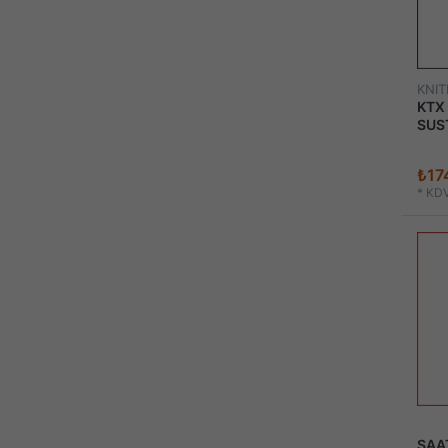
KNIT
KTX
SUST
₺17
*
KDV
SAAT