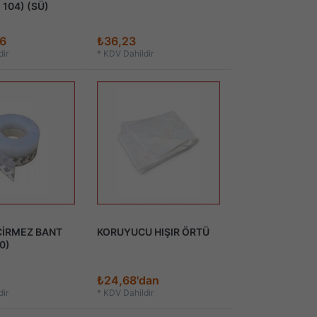
104) (SÜ)
6
₺36,23
ir
*
KDV Dahildir
ÇİRMEZ BANT
KORUYUCU HIŞIR ÖRTÜ
0)
₺24,68'dan
ir
*
KDV Dahildir