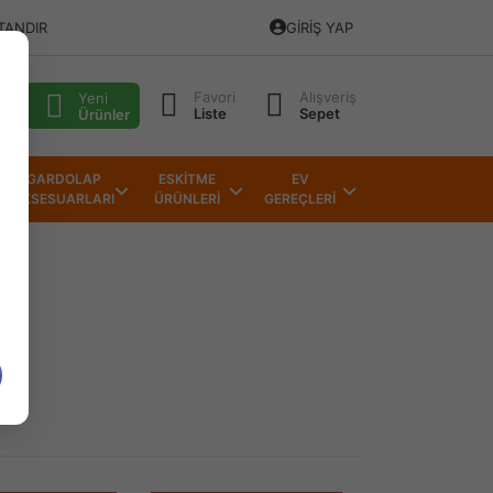
TANDIR
GIRIŞ YAP
Favori
Alışveriş
alı
Yeni
Liste
Sepet
Ürünler
GARDOLAP
ESKİTME
EV
AKSESUARLARI
ÜRÜNLERİ
GEREÇLERİ