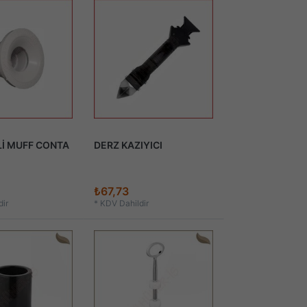
İ MUFF CONTA
DERZ KAZIYICI
₺67,73
ir
*
KDV Dahildir