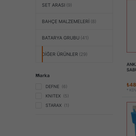
SET ARASI
BAHÇE MALZEMELERİ
BATARYA GRUBU
DİĞER ÜRÜNLER
ANKA
SAB
Marka
₺48
DEFNE
*
KDV
KNITEX
STARAX