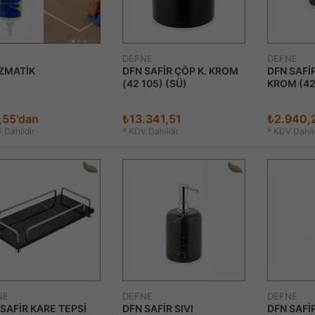
DEFNE
DEFNE
ZMATİK
DFN SAFİR ÇÖP K. KROM
DFN SAFİR
(42 105) (SÜ)
KROM (42 
,55'dan
₺13.341,51
₺2.940,
 Dahildir
*
KDV Dahildir
*
KDV Dahild
NE
DEFNE
DEFNE
SAFİR KARE TEPSİ
DFN SAFİR SIVI
DFN SAFİ