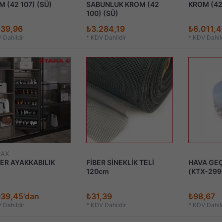
 (42 107) (SÜ)
SABUNLUK KROM (42
KROM (42 
100) (SÜ)
239,96
₺3.284,19
₺6.011,4
 Dahildir
*
KDV Dahildir
*
KDV Dahild
RAX
ER AYAKKABILIK
FİBER SİNEKLİK TELİ
HAVA GE
120cm
(KTX-299
939,45'dan
₺31,39
₺98,67
 Dahildir
*
KDV Dahildir
*
KDV Dahild