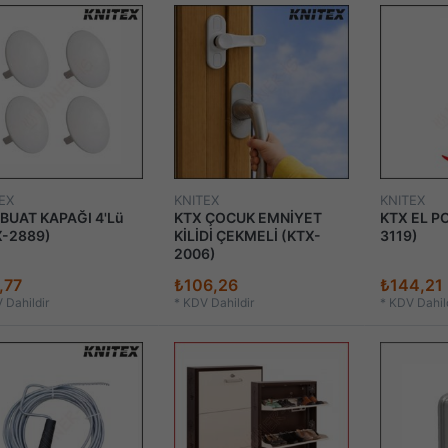
EX
KNITEX
KNITEX
BUAT KAPAĞI 4'Lü
KTX ÇOCUK EMNİYET
KTX EL P
X-2889)
KİLİDİ ÇEKMELİ (KTX-
3119)
2006)
,77
₺106,26
₺144,21
 Dahildir
*
KDV Dahildir
*
KDV Dahild