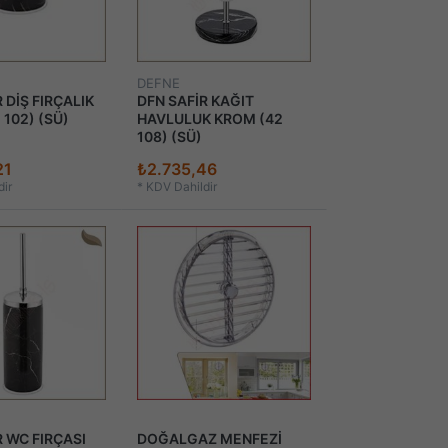
DEFNE
 DİŞ FIRÇALIK
DFN SAFİR KAĞIT
102) (SÜ)
HAVLULUK KROM (42
108) (SÜ)
21
₺2.735,46
ir
*
KDV Dahildir
R WC FIRÇASI
DOĞALGAZ MENFEZİ