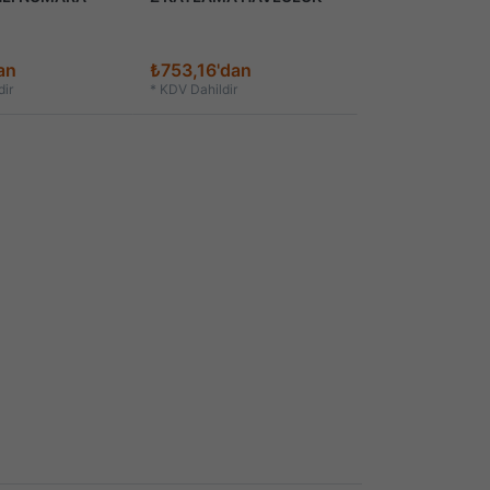
an
₺753,16'dan
ir
*
KDV Dahildir