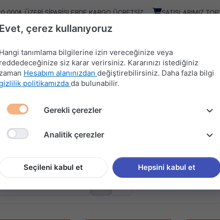
20.000₺ ÜZERI SIPARIŞLERDE KARGO ÜCRETSIZ
SATIŞLARIMIZ TOP
Evet, çerez kullanıyoruz
Kampany
Ürünler
Hangi tanımlama bilgilerine izin vereceğinize veya
reddedeceğinize siz karar verirsiniz. Kararınızı istediğiniz
zaman
Hesabım alanınızdan
değiştirebilirsiniz. Daha fazla bilgi
HIRDAVAT
MUTFAK
KAPI
SÜRGÜ
gizlilik politikamızda
da bulunabilir.
MALZEMELERİ
AKSESUARLARI
AKSESUARLARI
SİSTEMLERİ
Gerekli çerezler
Analitik çerezler
ER ÜRÜNLER
n gösteriliyor
Seçileni kabul et
Hepsini kabul et
: A'dan Z'ye
göre sırala