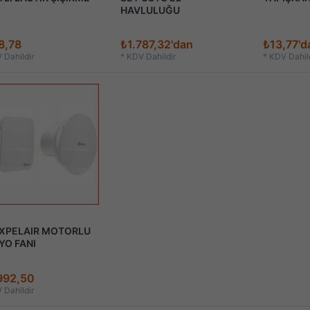
HAVLULUĞU
8,78
₺1.787,32'dan
₺13,77'd
 Dahildir
*
KDV Dahildir
*
KDV Dahild
 XPELAIR MOTORLU
YO FANI
992,50
 Dahildir