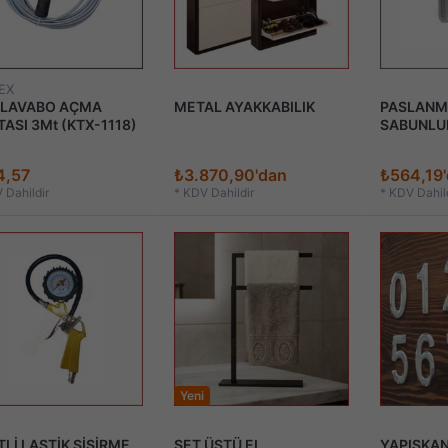
EX
 LAVABO AÇMA
METAL AYAKKABILIK
PASLANMA
ASI 3Mt (KTX-1118)
SABUNLU
4,57
₺3.870,90'dan
₺564,19
 Dahildir
*
KDV Dahildir
*
KDV Dahild
Yeni
Lİ LASTİK ŞİŞİRME
SET ÜSTÜ EL
YAPIŞKA