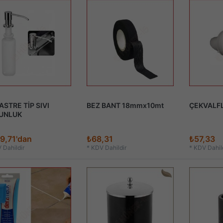
STRE TİP SIVI
BEZ BANT 18mmx10mt
ÇEKVALFL
UNLUK
9,71'dan
₺68,31
₺57,33
 Dahildir
*
KDV Dahildir
*
KDV Dahild