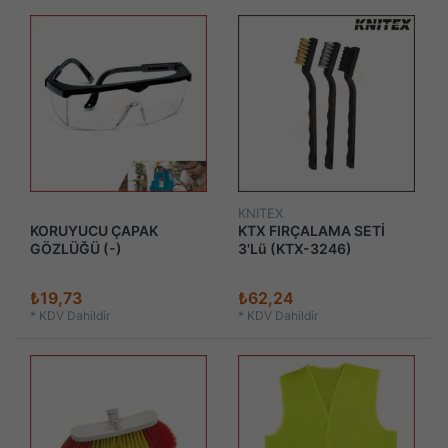
KNITEX
KORUYUCU ÇAPAK
KTX FIRÇALAMA SETİ
GÖZLÜĞÜ (-)
3'Lü (KTX-3246)
₺19,73
₺62,24
*
KDV Dahildir
*
KDV Dahildir