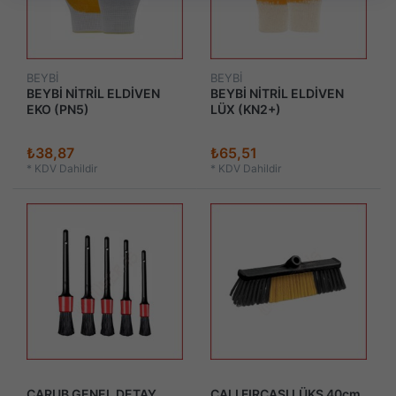
BEYBİ
BEYBİ
BEYBİ NİTRİL ELDİVEN
BEYBİ NİTRİL ELDİVEN
EKO (PN5)
LÜX (KN2+)
₺38,87
₺65,51
*
KDV Dahildir
*
KDV Dahildir
CARUB GENEL DETAY
ÇALI FIRÇASI LÜKS 40cm