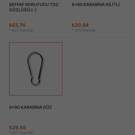
ŞEFFAF KORUYUCU TOZ
8x80 KARABİNA KİLİTLİ
GÖZLÜĞÜ (-)
₺63,76
₺20,84
*
KDV Dahildir
*
KDV Dahildir
9x90 KARABİNA DÜZ
₺29,48
*
KDV Dahildir