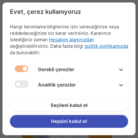
Evet, çerez kullanıyoruz
Hangi tanımlama bilgilerine izin vereceğinize veya
reddedeceğinize siz karar verirsiniz. Kararınızı
Menü
Kampanyalar
Yeni Ürünler
Giriş yap
Sepet
istediğiniz zaman
Hesabım alanınızdan
değiştirebilirsiniz. Daha fazla bilgi
gizlilik politikamızda
da bulunabilir.
İŞ GÜVENLİĞİ
13 ürün gösteriliyor
Gerekli çerezler
Filtrele ve Sırala
Analitik çerezler
Seçileni kabul et
Hepsini kabul et