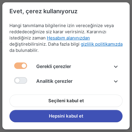
Evet, çerez kullanıyoruz
Hangi tanımlama bilgilerine izin vereceğinize veya
reddedeceğinize siz karar verirsiniz. Kararınızı
Menü
Kampanyalar
Yeni Ürünler
Giriş yap
Sepet
istediğiniz zaman
Hesabım alanınızdan
değiştirebilirsiniz. Daha fazla bilgi
gizlilik politikamızda
da bulunabilir.
İletişim Bilgilerimiz
Gerekli çerezler
Hüneriş Hırdavat Sanayi ve Ticaret LTD ŞTİ
Horozluhan Mahallesi Cicili Sokak No:20 Selçuklu/KONYA
Analitik çerezler
0(332) 233 44 46
Yetkili-1
Seçileni kabul et
Ömer Kerem GÜNNAR
0(534)589 19 63
Hepsini kabul et