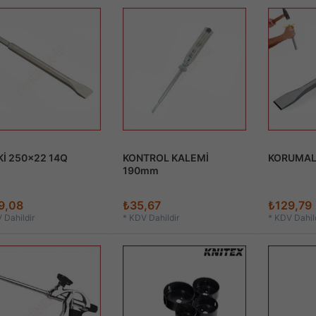
Kİ 250x22 14Q
KONTROL KALEMİ
KORUMALI
190mm
9,08
₺35,67
₺129,79
 Dahildir
*
KDV Dahildir
*
KDV Dahild