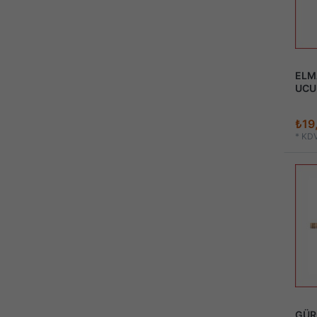
ELM
UCU
₺19
*
KDV
GÜR