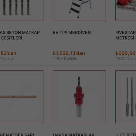
AS BETON MATKAP
EV TİPİ MERDİVEN
FİVESTAR
 ÇEŞİTLERİ
METRESİ 
,83'dan
₺1.636,13'dan
₺660,66
 Dahildir
*
KDV Dahildir
*
KDV Dahild
GEN KESER SAPI
HAVŞA MATKAPLARI
HILTI BE