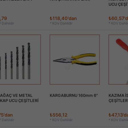
UCU ÇEŞİ
,79
₺118,40'dan
₺60,57'
 Dahildir
*
KDV Dahildir
*
KDV Dahild
 AĞAÇ VE METAL
KARGABURNU 160mm 6"
KAZIMA İ
KAP UCU ÇEŞİTLERİ
ÇEŞİTLER
75'dan
₺556,12
₺47,13'd
 Dahildir
*
KDV Dahildir
*
KDV Dahild