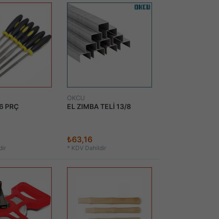
OKCU
6 PRÇ
EL ZIMBA TELİ 13/8
₺63,16
ir
*
KDV Dahildir