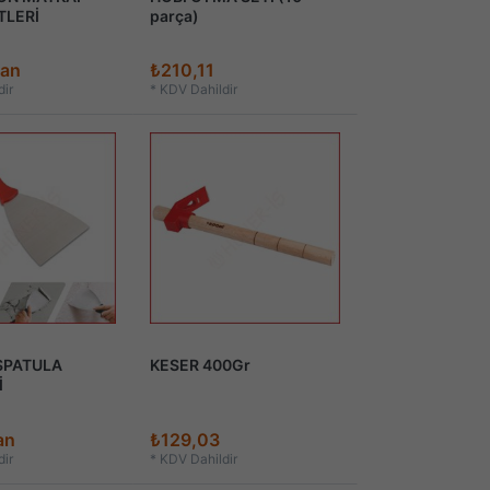
TLERİ
parça)
dan
₺210,11
ir
*
KDV Dahildir
SPATULA
KESER 400Gr
İ
an
₺129,03
ir
*
KDV Dahildir