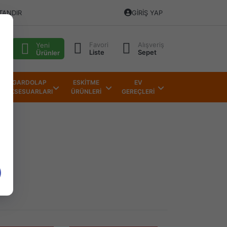
TANDIR
GIRIŞ YAP
Favori
Alışveriş
alı
Yeni
Liste
Sepet
Ürünler
GARDOLAP
ESKİTME
EV
AKSESUARLARI
ÜRÜNLERİ
GEREÇLERİ