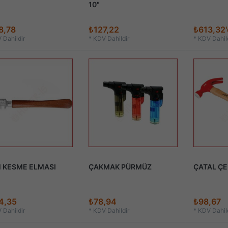
10"
8,78
₺127,22
₺613,32
 Dahildir
*
KDV Dahildir
*
KDV Dahild
 KESME ELMASI
ÇAKMAK PÜRMÜZ
ÇATAL ÇE
4,35
₺78,94
₺98,67
 Dahildir
*
KDV Dahildir
*
KDV Dahild