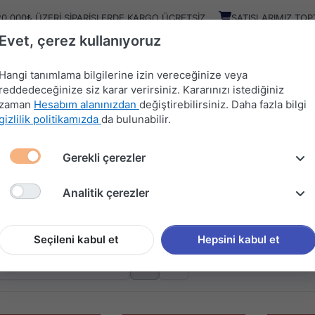
20.000₺ ÜZERI SIPARIŞLERDE KARGO ÜCRETSIZ
SATIŞLARIMIZ TOP
Evet, çerez kullanıyoruz
Kampany
Ürünler
Hangi tanımlama bilgilerine izin vereceğinize veya
reddedeceğinize siz karar verirsiniz. Kararınızı istediğiniz
zaman
Hesabım alanınızdan
değiştirebilirsiniz. Daha fazla bilgi
HIRDAVAT
MUTFAK
KAPI
SÜRGÜ
gizlilik politikamızda
da bulunabilir.
MALZEMELERİ
AKSESUARLARI
AKSESUARLARI
SİSTEMLERİ
Gerekli çerezler
Analitik çerezler
TAKIMLARI
n gösteriliyor
Seçileni kabul et
Hepsini kabul et
: A'dan Z'ye
göre sırala