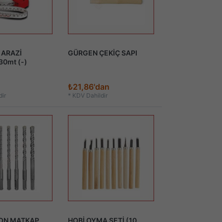
 ARAZİ
GÜRGEN ÇEKİÇ SAPI
30mt (-)
₺21,86'dan
ir
*
KDV Dahildir
TON MATKAP
HOBİ OYMA SETİ (10