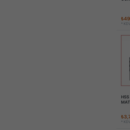
₺49
*
KDV
HSS
MAT
₺3,
*
KDV