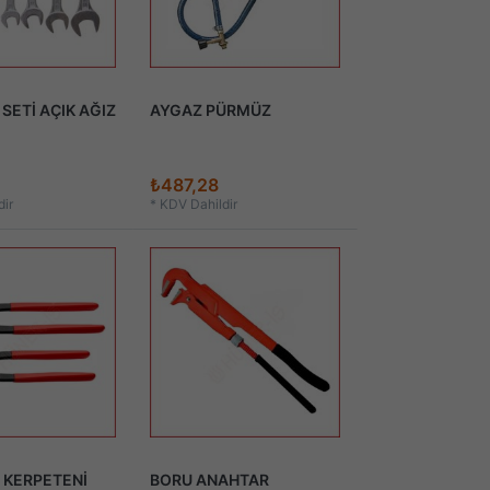
SETİ AÇIK AĞIZ
AYGAZ PÜRMÜZ
₺487,28
ir
*
KDV Dahildir
 KERPETENİ
BORU ANAHTAR