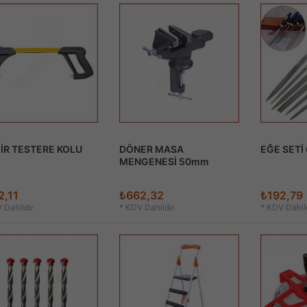
İR TESTERE KOLU
DÖNER MASA
EĞE SETİ 
MENGENESİ 50mm
2,11
₺662,32
₺192,79
 Dahildir
*
KDV Dahildir
*
KDV Dahild