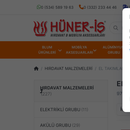
0 (534) 589 19 63
0 (332) 233 44 46
BLUM
MOBİLYA
ALÜMİNYUM
ÜRÜNLERİ
AKSESUARLARI
GRUBU
HIRDAVAT MALZEMELERİ
EL TAKIMLARI
EL 
HIRDAVAT MALZEMELERİ
97 ürü
İsim
ELEKTRİKLİ GRUBU
AKÜLÜ GRUBU