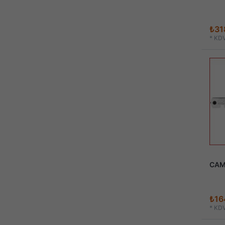
₺31
*
KDV
CAM
₺16
*
KDV