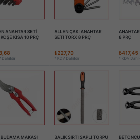
EN ANAHTAR SETİ
ALLEN ÇAKI ANAHTAR
ANAHTAR 
 KÖŞE KISA 10 PRÇ
SETİ TORX 8 PRÇ
8 PRÇ
3,68
₺227,70
₺417,45
 Dahildir
*
KDV Dahildir
*
KDV Dahild
 BUDAMA MAKASI
BALIK SIRTI SAPLI TÖRPÜ
BETONCU