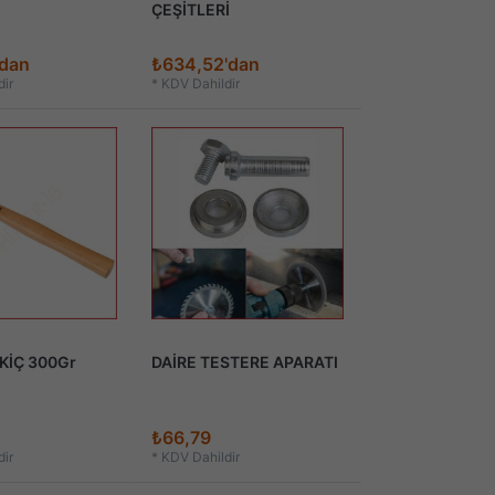
ÇEŞİTLERİ
'dan
₺634,52'dan
ir
*
KDV Dahildir
KİÇ 300Gr
DAİRE TESTERE APARATI
₺66,79
ir
*
KDV Dahildir