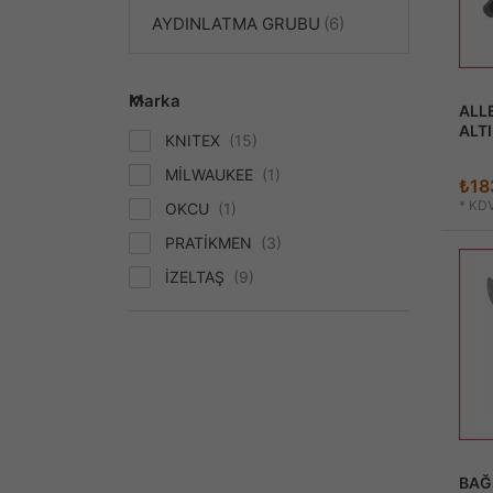
AYDINLATMA GRUBU
Marka
ALL
ALTI
KNITEX
MİLWAUKEE
₺18
*
KDV
OKCU
PRATİKMEN
İZELTAŞ
BAĞ