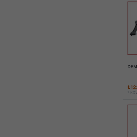
DEM
₺12
*
KDV