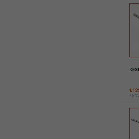
KES
₺12
*
KDV