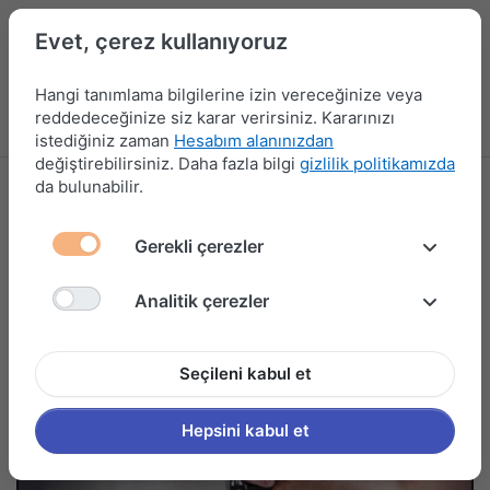
Evet, çerez kullanıyoruz
Hangi tanımlama bilgilerine izin vereceğinize veya
reddedeceğinize siz karar verirsiniz. Kararınızı
Menü
Kampanyalar
Yeni Ürünler
Giriş yap
Sepet
istediğiniz zaman
Hesabım alanınızdan
değiştirebilirsiniz. Daha fazla bilgi
gizlilik politikamızda
da bulunabilir.
Gerekli çerezler
Analitik çerezler
Seçileni kabul et
Hepsini kabul et