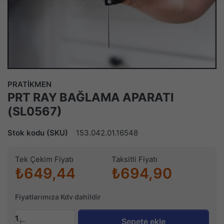
PRATİKMEN
PRT RAY BAĞLAMA APARATI
(SL0567)
Stok kodu (SKU)
153.042.01.16548
Tek Çekim Fiyatı
Taksitli Fiyatı
₺649,44
₺694,90
Fiyatlarımıza Kdv dahildir
1
Sepete ekle