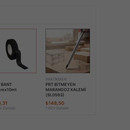
PRATİKMEN
 BANT
PRT BİTMEYEN
mmx10mt
MARANGOZ KALEMİ
(SL0593)
,31
₺148,50
 Dahildir
*
KDV Dahildir