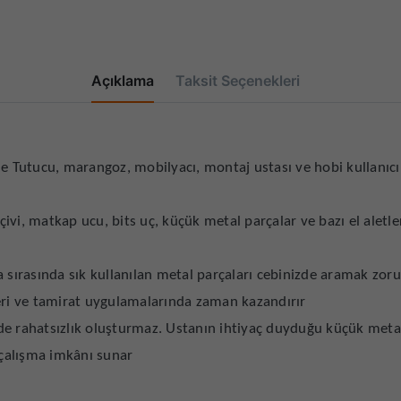
Açıklama
Taksit Seçenekleri
utucu, marangoz, mobilyacı, montaj ustası ve hobi kullanıcıla
ivi, matkap ucu, bits uç, küçük metal parçalar ve bazı el aletl
a sırasında sık kullanılan metal parçaları cebinizde aramak zor
leri ve tamirat uygulamalarında zaman kazandırır
e rahatsızlık oluşturmaz. Ustanın ihtiyaç duyduğu küçük metal 
 çalışma imkânı sunar