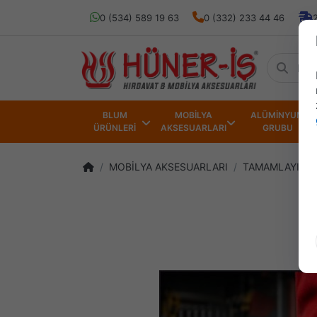
0 (534) 589 19 63
0 (332) 233 44 46
BLUM
MOBİLYA
ALÜMİNYUM
ÜRÜNLERİ
AKSESUARLARI
GRUBU
MOBİLYA AKSESUARLARI
TAMAMLAYICI 