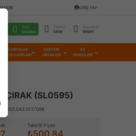
TANDIR
GIRIŞ YAP
Favori
Alışveriş
alı
Yeni
Liste
Sepet
Ürünler
GARDOLAP
ESKİTME
EV
AKSESUARLARI
ÜRÜNLERİ
GEREÇLERİ
İ ÇIRAK (SL0595)
)
153.042.01.17098
atı
Taksitli Fiyatı
07
₺500,84