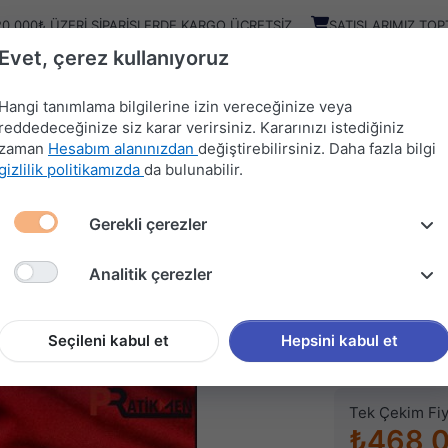
20.000₺ ÜZERI SIPARIŞLERDE KARGO ÜCRETSIZ
SATIŞLARIMIZ TOP
Evet, çerez kullanıyoruz
Kampany
Ürünler
Hangi tanımlama bilgilerine izin vereceğinize veya
reddedeceğinize siz karar verirsiniz. Kararınızı istediğiniz
zaman
Hesabım alanınızdan
değiştirebilirsiniz. Daha fazla bilgi
HIRDAVAT
MUTFAK
KAPI
SÜRGÜ
gizlilik politikamızda
da bulunabilir.
MALZEMELERİ
AKSESUARLARI
AKSESUARLARI
SİSTEMLERİ
Gerekli çerezler
ÜRÜNLER
PRT MİNİ ÇIRAK (SL0595)
Analitik çerezler
PRATİKMEN
PRT MİN
Seçileni kabul et
Hepsini kabul et
Stok kodu (SKU
Tek Çekim Fiy
₺468,