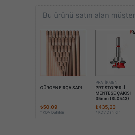
Bu ürünü satın alan müşteri
PRATİKMEN
GÜRGEN FIRÇA SAPI
PRT STOPERLİ
MENTEŞE ÇAKISI
35mm (SL0543)
₺50,09
₺435,60
*
KDV Dahildir
*
KDV Dahildir