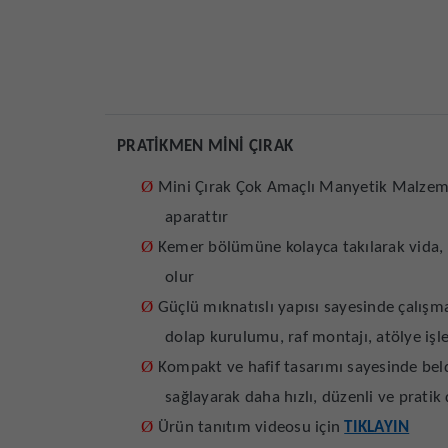
PRATİKMEN MİNİ ÇIRAK
Ø
Mini Çırak Çok Amaçlı Manyetik Malzeme T
aparattır
Ø
Kemer bölümüne kolayca takılarak vida, ç
olur
Ø
Güçlü mıknatıslı yapısı sayesinde çalışm
dolap kurulumu, raf montajı, atölye iş
Ø
Kompakt ve hafif tasarımı sayesinde beld
sağlayarak daha hızlı, düzenli ve pratik
Ø
Ürün tanıtım videosu için
TIKLAYIN