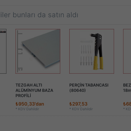
ler bunları da satın aldı
TEZGAH ALTI
PERÇİN TABANCASI
BEZ
ALÜMİNYUM BAZA
(80640)
18
PROFİLİ
₺950,33'dan
₺297,53
₺68
*
KDV Dahildir
*
KDV Dahildir
*
KDV