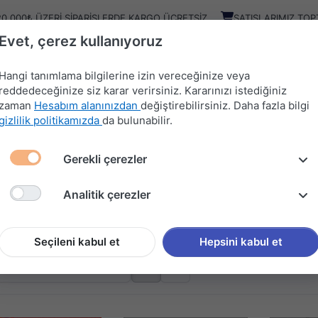
20.000₺ ÜZERI SIPARIŞLERDE KARGO ÜCRETSIZ
SATIŞLARIMIZ TOP
Evet, çerez kullanıyoruz
Kampany
Ürünler
Hangi tanımlama bilgilerine izin vereceğinize veya
reddedeceğinize siz karar verirsiniz. Kararınızı istediğiniz
zaman
Hesabım alanınızdan
değiştirebilirsiniz. Daha fazla bilgi
HIRDAVAT
MUTFAK
KAPI
SÜRGÜ
gizlilik politikamızda
da bulunabilir.
MALZEMELERİ
AKSESUARLARI
AKSESUARLARI
SİSTEMLERİ
Gerekli çerezler
S.
Analitik çerezler
MECE İÇİ AKS.
 gösteriliyor
Seçileni kabul et
Hepsini kabul et
: A'dan Z'ye
göre sırala