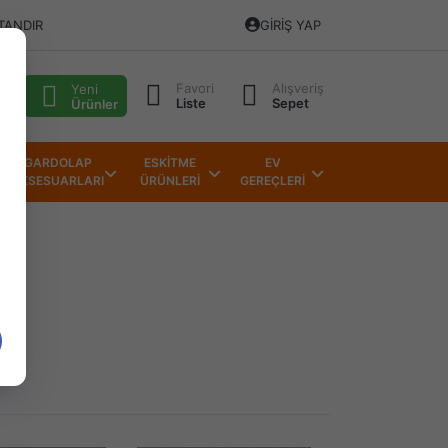
TANDIR
GIRIŞ YAP
Favori
Alışveriş
alı
Yeni
Liste
Sepet
Ürünler
GARDOLAP
ESKİTME
EV
AKSESUARLARI
ÜRÜNLERİ
GEREÇLERİ