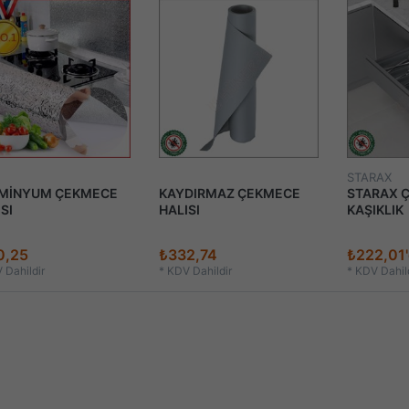
STARAX
MİNYUM ÇEKMECE
KAYDIRMAZ ÇEKMECE
STARAX Ç
SI
HALISI
KAŞIKLIK
0,25
₺332,74
₺222,01
 Dahildir
*
KDV Dahildir
*
KDV Dahild