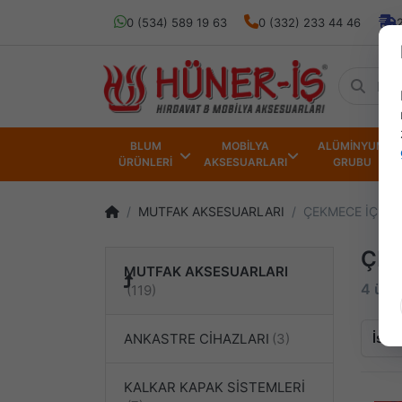
0 (534) 589 19 63
0 (332) 233 44 46
BLUM
MOBİLYA
ALÜMİNYUM
ÜRÜNLERİ
AKSESUARLARI
GRUBU
MUTFAK AKSESUARLARI
ÇEKMECE İÇİ AK
ÇEK
MUTFAK AKSESUARLARI
4 ürün
İsim
ANKASTRE CİHAZLARI
KALKAR KAPAK SİSTEMLERİ