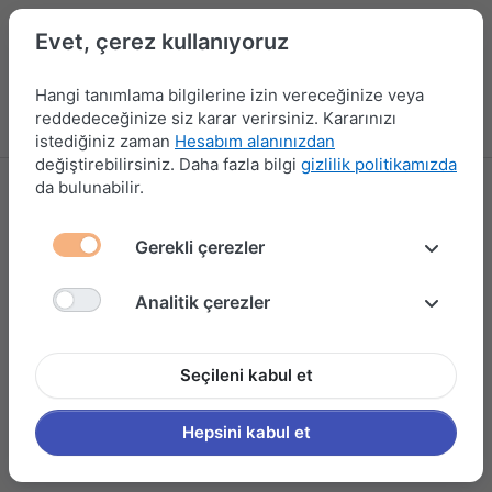
Evet, çerez kullanıyoruz
Hangi tanımlama bilgilerine izin vereceğinize veya
reddedeceğinize siz karar verirsiniz. Kararınızı
Menü
Kampanyalar
Yeni Ürünler
Giriş yap
Sepet
istediğiniz zaman
Hesabım alanınızdan
değiştirebilirsiniz. Daha fazla bilgi
gizlilik politikamızda
da bulunabilir.
Mesafeli Satış Sözleşmesi
Gerekli çerezler
MESAFELİ SATIŞ SÖZLEŞMESİ
1. Taraflar
Analitik çerezler
İşbu Mesafeli Satış Sözleşmesi, aşağıda bilgileri yer alan
Satıcı
ile
Alıcı
arasında, Alıcı’nın Satıcı’ya ait
Seçileni kabul et
www.hunerisonline.com
internet sitesi üzerinden
elektronik ortamda sipariş verdiği ürünlerin satışı ve
teslimine ilişkin olarak kurulmuştur.
Hepsini kabul et
1.1. Satıcı Bilgileri