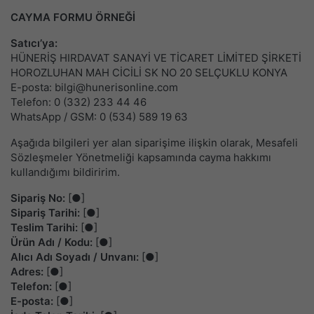
CAYMA FORMU ÖRNEĞİ
Satıcı’ya:
HÜNERİŞ HIRDAVAT SANAYİ VE TİCARET LİMİTED ŞİRKETİ
HOROZLUHAN MAH CİCİLİ SK NO 20 SELÇUKLU KONYA
E-posta: bilgi@hunerisonline.com
Telefon: 0 (332) 233 44 46
WhatsApp / GSM: 0 (534) 589 19 63
Aşağıda bilgileri yer alan siparişime ilişkin olarak, Mesafeli
Sözleşmeler Yönetmeliği kapsamında cayma hakkımı
kullandığımı bildiririm.
Sipariş No:
[●]
Sipariş Tarihi:
[●]
Teslim Tarihi:
[●]
Ürün Adı / Kodu:
[●]
Alıcı Adı Soyadı / Unvanı:
[●]
Adres:
[●]
Telefon:
[●]
E-posta:
[●]