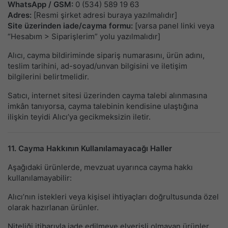
WhatsApp / GSM:
0 (534) 589 19 63
Adres:
[Resmi şirket adresi buraya yazılmalıdır]
Site üzerinden iade/cayma formu:
[varsa panel linki veya
“Hesabım > Siparişlerim” yolu yazılmalıdır]
Alıcı, cayma bildiriminde sipariş numarasını, ürün adını,
teslim tarihini, ad-soyad/unvan bilgisini ve iletişim
bilgilerini belirtmelidir.
Satıcı, internet sitesi üzerinden cayma talebi alınmasına
imkân tanıyorsa, cayma talebinin kendisine ulaştığına
ilişkin teyidi Alıcı’ya gecikmeksizin iletir.
11. Cayma Hakkının Kullanılamayacağı Haller
Aşağıdaki ürünlerde, mevzuat uyarınca cayma hakkı
kullanılamayabilir:
Alıcı’nın istekleri veya kişisel ihtiyaçları doğrultusunda özel
olarak hazırlanan ürünler.
Niteliği itibarıyla iade edilmeye elverişli olmayan ürünler.