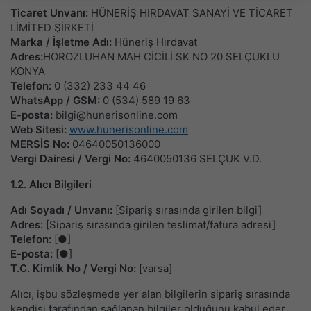
Ticaret Unvanı:
HÜNERİŞ HIRDAVAT SANAYİ VE TİCARET
LİMİTED ŞİRKETİ
Marka / İşletme Adı:
Hüneriş Hırdavat
Adres:
HOROZLUHAN MAH CİCİLİ SK NO 20 SELÇUKLU
KONYA
Telefon:
0 (332) 233 44 46
WhatsApp / GSM:
0 (534) 589 19 63
E-posta:
bilgi@hunerisonline.com
Web Sitesi:
www.hunerisonline.com
MERSİS No:
04640050136000
Vergi Dairesi / Vergi No:
4640050136 SELÇUK V.D.
1.2. Alıcı Bilgileri
Adı Soyadı / Unvanı:
[Sipariş sırasında girilen bilgi]
Adres:
[Sipariş sırasında girilen teslimat/fatura adresi]
Telefon:
[●]
E-posta:
[●]
T.C. Kimlik No / Vergi No:
[varsa]
Alıcı, işbu sözleşmede yer alan bilgilerin sipariş sırasında
kendisi tarafından sağlanan bilgiler olduğunu kabul eder.