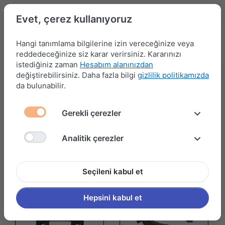
Evet, çerez kullanıyoruz
Hangi tanımlama bilgilerine izin vereceğinize veya
reddedeceğinize siz karar verirsiniz. Kararınızı
Menü
Kampanyalar
Yeni Ürünler
Giriş yap
Sepet
istediğiniz zaman
Hesabım alanınızdan
değiştirebilirsiniz. Daha fazla bilgi
gizlilik politikamızda
da bulunabilir.
TEZGAH ALTI BAZA ÇEŞİTLERİ
7 ürün gösteriliyor
Gerekli çerezler
Filtrele ve Sırala
Analitik çerezler
Seçileni kabul et
Hepsini kabul et