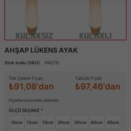
AHŞAP LÜKENS AYAK
Stok kodu (SKU)
HN276
Tek Çekim Fiyatı
Taksitli Fiyatı
₺91,08'dan
₺97,46'dan
Fiyatlarımıza Kdv dahildir
ÖLÇÜ SEÇINIZ
10cm
12cm
15cm
20cm
30cm
40cm
45cm