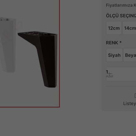
Fiyatlarımıza 
ÖLÇÜ SEÇINI
12cm
14c
RENK
Siyah
Bey
1
Adet
Liste