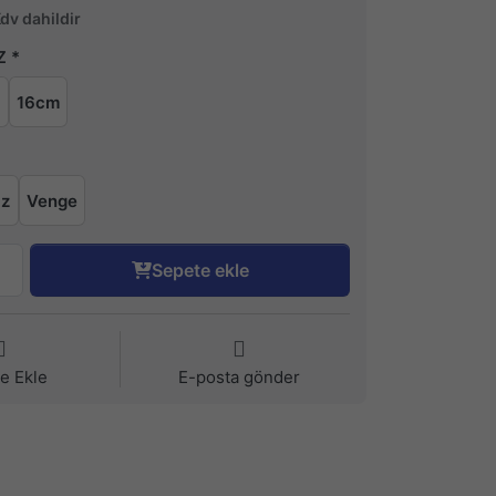
Kdv dahildir
Z
m
16cm
az
Venge
Sepete ekle
ye Ekle
E-posta gönder