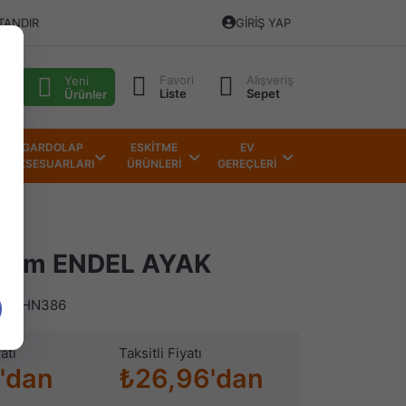
TANDIR
GIRIŞ YAP
Favori
Alışveriş
alı
Yeni
Liste
Sepet
Ürünler
GARDOLAP
ESKİTME
EV
AKSESUARLARI
ÜRÜNLERİ
GEREÇLERİ
16cm ENDEL AYAK
)
HN386
atı
Taksitli Fiyatı
'dan
₺26,96'dan