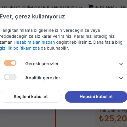
20.000₺ ÜZERI SIPARIŞLERDE KARGO ÜCRETSIZ
SATIŞLARIMIZ TOP
Evet, çerez kullanıyoruz
Kampany
Ürünler
Hangi tanımlama bilgilerine izin vereceğinize veya
reddedeceğinize siz karar verirsiniz. Kararınızı istediğiniz
zaman
Hesabım alanınızdan
değiştirebilirsiniz. Daha fazla bilgi
HIRDAVAT
MUTFAK
KAPI
SÜRGÜ
gizlilik politikamızda
da bulunabilir.
MALZEMELERİ
AKSESUARLARI
AKSESUARLARI
SİSTEMLERİ
Gerekli çerezler
İ
12-14-16cm ENDEL AYAK
Analitik çerezler
12-14-
Stok kodu (SKU
Seçileni kabul et
Hepsini kabul et
Tek Çekim Fiy
₺25,20