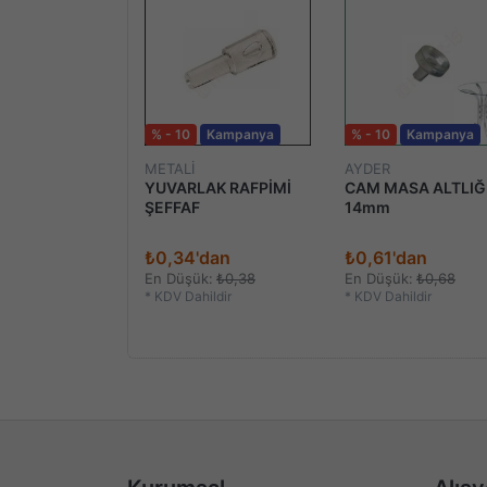
Kampanya
% - 10
Kampanya
% - 10
Kampanya
METALİ
AYDER
K SABİTLEYİCİ
YUVARLAK RAFPİMİ
CAM MASA ALTLIĞ
ŞEFFAF
14mm
'dan
₺0,34'dan
₺0,61'dan
k:
₺0,32
En Düşük:
₺0,38
En Düşük:
₺0,68
ildir
*
KDV Dahildir
*
KDV Dahildir