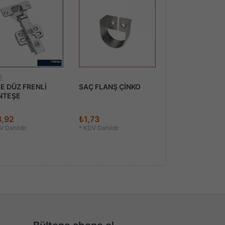
% - 10
Kampan
E
GÜVENİŞ
E DÜZ FRENLİ
SAÇ FLANŞ ÇİNKO
METAL VİDA G
NTEŞE
TIPASI
8,92
₺1,73
₺4,16'dan
 Dahildir
*
KDV Dahildir
En Düşük:
₺4,62
*
KDV Dahildir