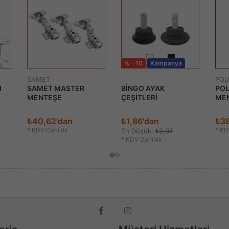
% - 10
Kampanya
SAMET
POL
I
SAMET MASTER
BİNGO AYAK
POL
MENTEŞE
ÇEŞİTLERİ
ME
₺40,62'dan
₺1,86'dan
₺3
*
KDV Dahildir
*
KDV
En Düşük:
₺2,07
*
KDV Dahildir