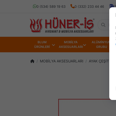
0 (534) 589 19 63
0 (332) 233 44 46
BLUM
MOBİLYA
ALÜMİNYUM
ÜRÜNLERİ
AKSESUARLARI
GRUBU
MOBİLYA AKSESUARLARI
AYAK ÇEŞİTLER