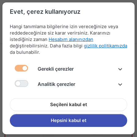
Evet, çerez kullanıyoruz
Hangi tanımlama bilgilerine izin vereceğinize veya
reddedeceğinize siz karar verirsiniz. Kararınızı
Menü
Kampanyalar
Yeni Ürünler
Giriş yap
Sepet
istediğiniz zaman
Hesabım alanınızdan
değiştirebilirsiniz. Daha fazla bilgi
gizlilik politikamızda
da bulunabilir.
Gerekli çerezler
Analitik çerezler
Seçileni kabul et
Hepsini kabul et