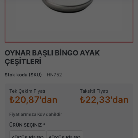
OYNAR BAŞLI BİNGO AYAK
ÇEŞİTLERİ
Stok kodu (SKU)
HN752
Tek Çekim Fiyatı
Taksitli Fiyatı
₺20,87'dan
₺22,33'dan
Fiyatlarımıza Kdv dahildir
ÜRÜN SEÇINIZ
KÜÇÜK BİNGO
BÜYÜK BİNGO