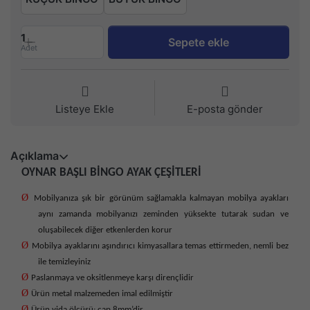
1
Sepete ekle
Adet
Listeye Ekle
E-posta gönder
Açıklama
OYNAR BAŞLI BİNGO AYAK ÇEŞİTLERİ
Ø
Mobilyanıza şık bir görünüm sağlamakla kalmayan mobilya ayakları
aynı zamanda mobilyanızı zeminden yüksekte tutarak sudan ve
oluşabilecek diğer etkenlerden korur
Ø
Mobilya ayaklarını aşındırıcı kimyasallara temas ettirmeden, nemli bez
ile temizleyiniz
Ø
Paslanmaya ve oksitlenmeye karşı dirençlidir
Ø
Ürün metal malzemeden imal edilmiştir
Ø
Ürün vida ölçüsü; çap 8mm’dir