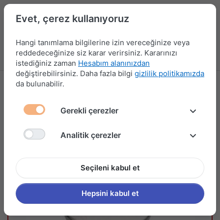
Evet, çerez kullanıyoruz
Hangi tanımlama bilgilerine izin vereceğinize veya
reddedeceğinize siz karar verirsiniz. Kararınızı
Menü
Kampanyalar
Yeni Ürünler
Giriş yap
Sepet
istediğiniz zaman
Hesabım alanınızdan
değiştirebilirsiniz. Daha fazla bilgi
gizlilik politikamızda
da bulunabilir.
Gerekli çerezler
Analitik çerezler
Seçileni kabul et
Hepsini kabul et