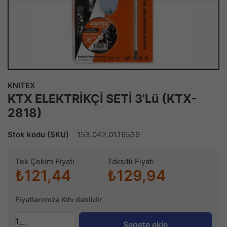
KNITEX
KTX ELEKTRİKÇİ SETİ 3'Lü (KTX-
2818)
Stok kodu (SKU)
153.042.01.16539
Tek Çekim Fiyatı
Taksitli Fiyatı
₺121,44
₺129,94
Fiyatlarımıza Kdv dahildir
1
Sepete ekle