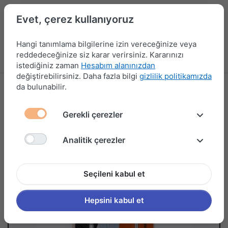
Evet, çerez kullanıyoruz
Hangi tanımlama bilgilerine izin vereceğinize veya
reddedeceğinize siz karar verirsiniz. Kararınızı
Menü
Kampanyalar
Yeni Ürünler
Giriş yap
Sepet
istediğiniz zaman
Hesabım alanınızdan
değiştirebilirsiniz. Daha fazla bilgi
gizlilik politikamızda
da bulunabilir.
Gerekli çerezler
Analitik çerezler
Seçileni kabul et
Hepsini kabul et