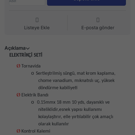
Adet
Listeye Ekle
E-posta gönder
Açıklama
ELEKTRİKÇİ SETİ
Ø
Tornavida
o
Sertleştrilmiş süngü, mat krom kaplama,
chome vanadium, mıknatıslı uç, yüksek
döndürme kabiliyeti
Ø
Elektrik Bandı
o
0.15mmx 18 mm 10 yds, dayanıklı ve
niteliklidir,esnek yapısı kullanımı
kolaylaştırır, elle yırtılabilir çok amaçlı
olarak kullanılır
Ø
Kontrol Kalemi