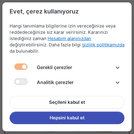
Evet, çerez kullanıyoruz
Hangi tanımlama bilgilerine izin vereceğinize veya
reddedeceğinize siz karar verirsiniz. Kararınızı
Menü
Kampanyalar
Yeni Ürünler
Giriş yap
Sepet
istediğiniz zaman
Hesabım alanınızdan
değiştirebilirsiniz. Daha fazla bilgi
gizlilik politikamızda
da bulunabilir.
Gerekli çerezler
Analitik çerezler
Seçileni kabul et
Hepsini kabul et