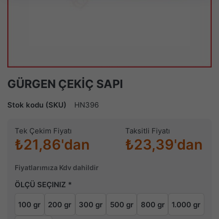
GÜRGEN ÇEKİÇ SAPI
Stok kodu (SKU)
HN396
Tek Çekim Fiyatı
Taksitli Fiyatı
₺21,86'dan
₺23,39'dan
Fiyatlarımıza Kdv dahildir
ÖLÇÜ SEÇINIZ
100 gr
200 gr
300 gr
500 gr
800 gr
1.000 gr