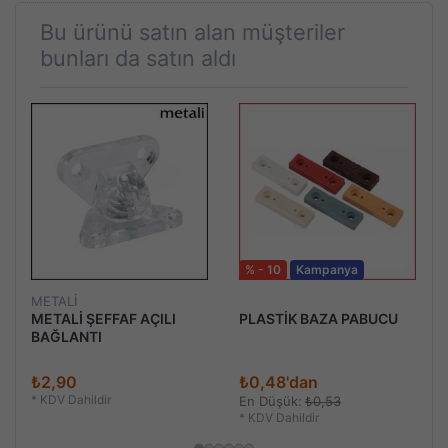
Bu ürünü satın alan müşteriler
bunları da satın aldı
% - 10
Kampanya
METALİ
METALİ ŞEFFAF AÇILI
PLASTİK BAZA PABUCU
BAĞLANTI
₺2,90
₺0,48'dan
*
KDV Dahildir
En Düşük:
₺0,53
*
KDV Dahildir