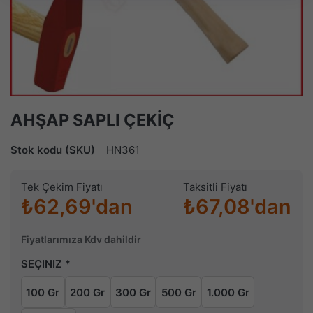
AHŞAP SAPLI ÇEKİÇ
Stok kodu (SKU)
HN361
Tek Çekim Fiyatı
Taksitli Fiyatı
₺62,69'dan
₺67,08'dan
Fiyatlarımıza Kdv dahildir
SEÇINIZ
100 Gr
200 Gr
300 Gr
500 Gr
1.000 Gr