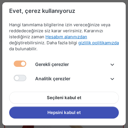
Evet, çerez kullanıyoruz
Hangi tanımlama bilgilerine izin vereceğinize veya
reddedeceğinize siz karar verirsiniz. Kararınızı
Menü
Kampanyalar
Yeni Ürünler
Giriş yap
Sepet
istediğiniz zaman
Hesabım alanınızdan
değiştirebilirsiniz. Daha fazla bilgi
gizlilik politikamızda
da bulunabilir.
Gerekli çerezler
Analitik çerezler
Seçileni kabul et
Hepsini kabul et