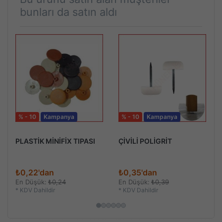
bunları da satın aldı
% - 10
Kampanya
% - 10
Kampanya
PLASTİK MİNİFİX TIPASI
ÇİVİLİ POLİGRİT
₺0,22'dan
₺0,35'dan
En Düşük:
₺0,24
En Düşük:
₺0,39
*
KDV Dahildir
*
KDV Dahildir