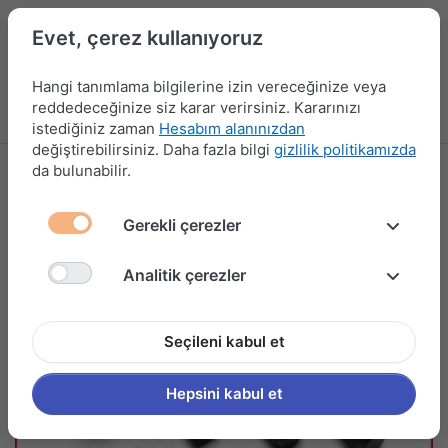
Evet, çerez kullanıyoruz
Hangi tanımlama bilgilerine izin vereceğinize veya
reddedeceğinize siz karar verirsiniz. Kararınızı
Menü
Kampanyalar
Yeni Ürünler
Giriş yap
Sepet
istediğiniz zaman
Hesabım alanınızdan
değiştirebilirsiniz. Daha fazla bilgi
gizlilik politikamızda
da bulunabilir.
Gerekli çerezler
Analitik çerezler
Seçileni kabul et
Hepsini kabul et