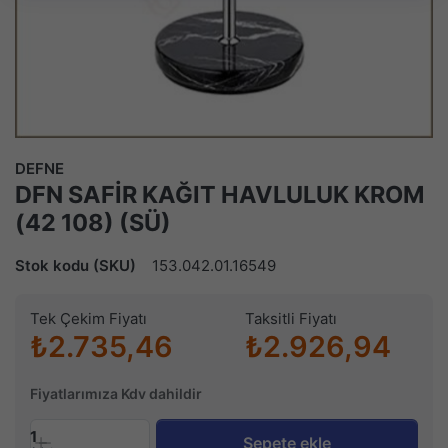
DEFNE
DFN SAFİR KAĞIT HAVLULUK KROM
(42 108) (SÜ)
Stok kodu (SKU)
153.042.01.16549
Tek Çekim Fiyatı
Taksitli Fiyatı
₺2.735,46
₺2.926,94
Fiyatlarımıza Kdv dahildir
1
Sepete ekle