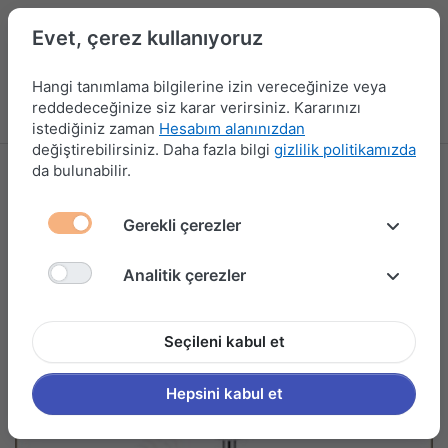
Evet, çerez kullanıyoruz
Hangi tanımlama bilgilerine izin vereceğinize veya
reddedeceğinize siz karar verirsiniz. Kararınızı
Menü
Kampanyalar
Yeni Ürünler
Giriş yap
Sepet
istediğiniz zaman
Hesabım alanınızdan
değiştirebilirsiniz. Daha fazla bilgi
gizlilik politikamızda
da bulunabilir.
Gerekli çerezler
Analitik çerezler
Seçileni kabul et
Hepsini kabul et