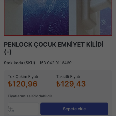
PENLOCK ÇOCUK EMNİYET KİLİDİ
(-)
Stok kodu (SKU)
153.042.01.16469
Tek Çekim Fiyatı
Taksitli Fiyatı
₺120,96
₺129,43
Fiyatlarımıza Kdv dahildir
1
Sepete ekle
Adet