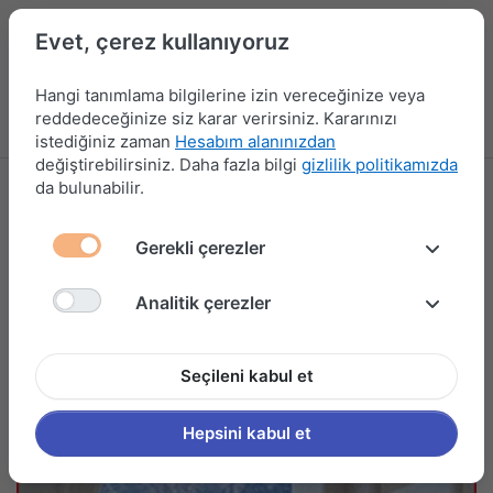
Evet, çerez kullanıyoruz
Hangi tanımlama bilgilerine izin vereceğinize veya
reddedeceğinize siz karar verirsiniz. Kararınızı
Menü
Kampanyalar
Yeni Ürünler
Giriş yap
Sepet
istediğiniz zaman
Hesabım alanınızdan
değiştirebilirsiniz. Daha fazla bilgi
gizlilik politikamızda
da bulunabilir.
Gerekli çerezler
Analitik çerezler
Seçileni kabul et
Hepsini kabul et