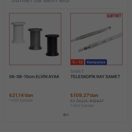
% - 12
Kampanya
SAMET
06-08-10cm ELVİN AYAK
TELESKOPİK RAY SAMET
₺21,14'dan
₺109,27'dan
*
KDV Dahildir
En Düşük:
₺124,17
*
KDV Dahildir