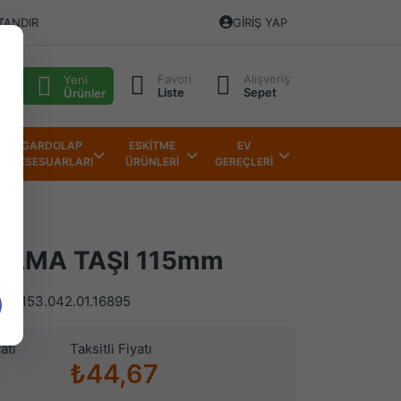
TANDIR
GIRIŞ YAP
Favori
Alışveriş
alı
Yeni
Liste
Sepet
Ürünler
GARDOLAP
ESKİTME
EV
AKSESUARLARI
ÜRÜNLERİ
GEREÇLERİ
ALMA TAŞI 115mm
)
153.042.01.16895
atı
Taksitli Fiyatı
₺44,67