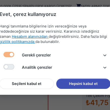
20.000₺ ÜZERI SIPARIŞLERDE KARGO ÜCRETSIZ
SATIŞLARIMIZ TOP
Evet, çerez kullanıyoruz
Kampany
Ürünler
Hangi tanımlama bilgilerine izin vereceğinize veya
reddedeceğinize siz karar verirsiniz. Kararınızı istediğiniz
zaman
Hesabım alanınızdan
değiştirebilirsiniz. Daha fazla bilgi
HIRDAVAT
MUTFAK
KAPI
SÜRGÜ
gizlilik politikamızda
da bulunabilir.
MALZEMELERİ
AKSESUARLARI
AKSESUARLARI
SİSTEMLERİ
Gerekli çerezler
AR
ÇAPAK ALMA TAŞI 115mm
Analitik çerezler
ÇAPAK 
Stok kodu (SKU
Seçileni kabul et
Hepsini kabul et
Tek Çekim Fiy
₺41,75