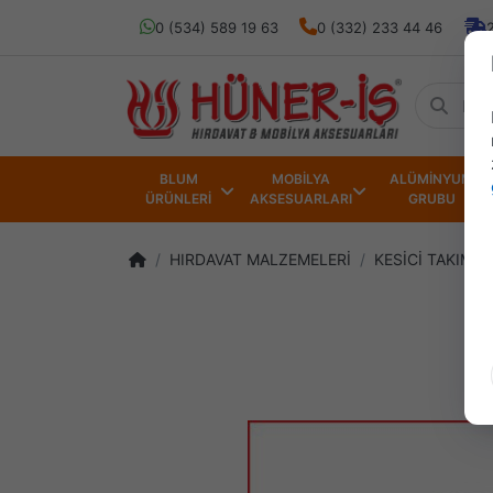
0 (534) 589 19 63
0 (332) 233 44 46
BLUM
MOBİLYA
ALÜMİNYUM
ÜRÜNLERİ
AKSESUARLARI
GRUBU
HIRDAVAT MALZEMELERİ
KESİCİ TAKIML