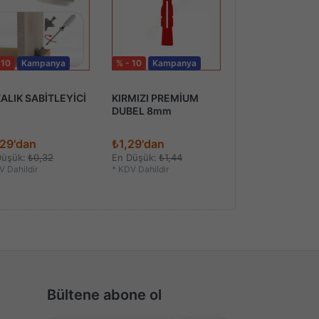
 10
Kampanya
% - 10
Kampanya
% - 10
Kampan
ALIK SABİTLEYİCİ
KIRMIZI PREMİUM
ÇİVİLİ POLİGRİ
DUBEL 8mm
29'dan
₺1,29'dan
₺0,35'dan
Düşük:
₺0,32
En Düşük:
₺1,44
En Düşük:
₺0,39
 Dahildir
*
KDV Dahildir
*
KDV Dahildir
Bültene abone ol