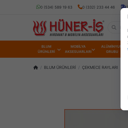
0 (534) 589 19 63
0 (332) 233 44 46
BLUM
MOBİLYA
ALÜMİNYUM
ÜRÜNLERİ
AKSESUARLARI
GRUBU
BLUM ÜRÜNLERİ
ÇEKMECE RAYLARI
B