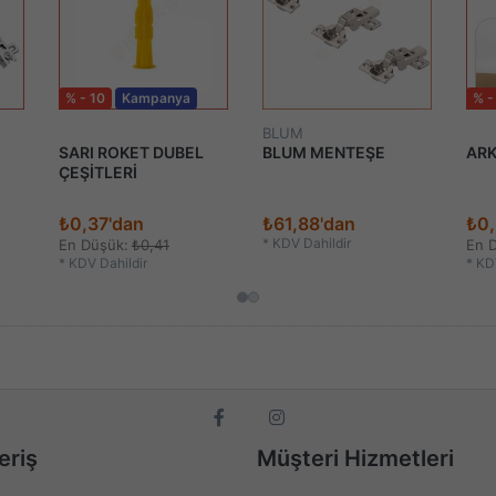
% - 10
Kampanya
% -
BLUM
SARI ROKET DUBEL
BLUM MENTEŞE
ARK
ÇEŞİTLERİ
₺0,37'dan
₺61,88'dan
₺0,
*
KDV Dahildir
En Düşük:
₺0,41
En 
*
KDV Dahildir
*
KDV
eriş
Müşteri Hizmetleri