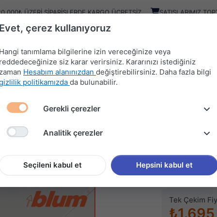
20.000₺ ÜZERI SIPARIŞLERDE KARGO ÜCRETSIZ
SATIŞLARIMIZ TOP
Evet, çerez kullanıyoruz
Kampany
Ürünler
Hangi tanımlama bilgilerine izin vereceğinize veya
reddedeceğinize siz karar verirsiniz. Kararınızı istediğiniz
zaman
Hesabım alanınızdan
değiştirebilirsiniz. Daha fazla bilgi
HIRDAVAT
MUTFAK
KAPI
SÜRGÜ
gizlilik politikamızda
da bulunabilir.
MALZEMELERİ
AKSESUARLARI
AKSESUARLARI
SİSTEMLERİ
Gerekli çerezler
LUM ANTARO RAY
Analitik çerezler
BLUM
BLUM A
Seçileni kabul et
Hepsini kabul et
Stok kodu (SKU
Tek Çekim Fiy
₺1.695