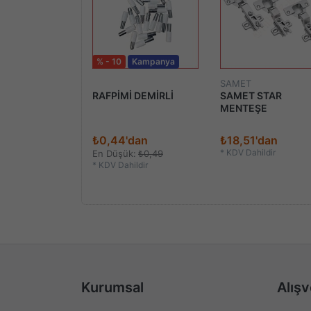
% - 10
Kampanya
SAMET
 SÜPERSTAR
RAFPİMİ DEMİRLİ
SAMET STAR
 MENTEŞE
MENTEŞE
'dan
₺0,44'dan
₺18,51'dan
ildir
*
KDV Dahildir
En Düşük:
₺0,49
*
KDV Dahildir
Kurumsal
Alışv