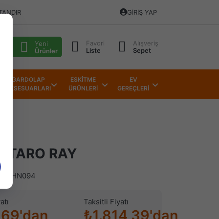
TANDIR
GIRIŞ YAP
Favori
Alışveriş
alı
Yeni
Liste
Sepet
Ürünler
GARDOLAP
ESKİTME
EV
AKSESUARLARI
ÜRÜNLERİ
GEREÇLERİ
NTARO RAY
)
HN094
atı
Taksitli Fiyatı
,69'dan
₺1.814,39'dan