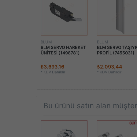
BLUM
BLUM
RVO DRIVE
BLM SERVO HAREKET
BLM SERVO TAŞIYI
ÖR KUTUSU
ÜNİTESİ (1498781)
PROFİL (7455031)
76)
76
₺3.693,16
₺2.093,44
ildir
*
KDV Dahildir
*
KDV Dahildir
Bu ürünü satın alan müşteri