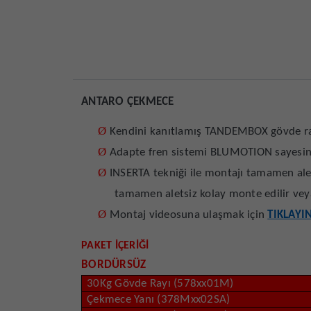
ANTARO ÇEKMECE
Ø
Kendini kanıtlamış TANDEMBOX gövde rayı
Ø
Adapte fren sistemi BLUMOTION sayesin
Ø
INSERTA tekniği ile montajı tamamen alet
tamamen aletsiz kolay monte edilir vey
Ø
Montaj videosuna ulaşmak için
TIKLAYI
PAKET İÇERİĞİ
BORDÜRSÜZ
30Kg Gövde Rayı (578xx01M)
Çekmece Yanı (378Mxx02SA)