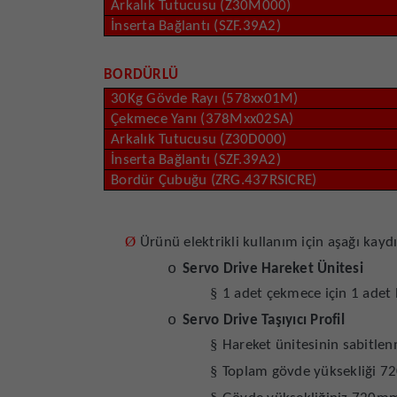
Arkalık Tutucusu (Z30M000)
İnserta Bağlantı (SZF.39A2)
BORDÜRLÜ
30Kg Gövde Rayı (578xx01M)
Çekmece Yanı (378Mxx02SA)
Arkalık Tutucusu (Z30D000)
İnserta Bağlantı (SZF.39A2)
Bordür Çubuğu (ZRG.437RSICRE)
Ø
Ürünü elektrikli kullanım için aşağı kaydı
o
Servo Drive Hareket Ünitesi
§
1 adet çekmece için 1 adet h
o
Servo Drive Taşıyıcı Profil
§
Hareket ünitesinin sabitlenm
§
Toplam gövde yüksekliği 720