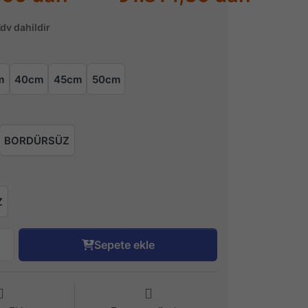
Kdv dahildir
m
40cm
45cm
50cm
BORDÜRSÜZ
Z
Sepete ekle