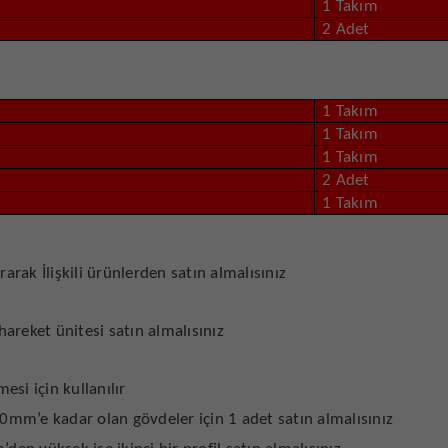
1 Takım
2 Adet
1 Takım
1 Takım
1 Takım
2 Adet
1 Takım
rarak İlişkili ürünlerden satın almalısınız
areket ünitesi satın almalısınız
esi için kullanılır
mm’e kadar olan gövdeler için 1 adet satın almalısınız