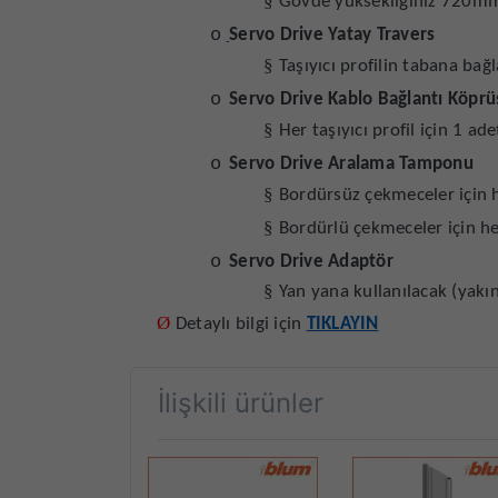
§
Gövde yüksekliğiniz 720mm’d
o
Servo Drive Yatay Travers
§
Taşıyıcı profilin tabana bağla
o
Servo Drive Kablo Bağlantı Köprü
§
Her taşıyıcı profil için 1 ade
o
Servo Drive Aralama Tamponu
§
Bordürsüz çekmeceler için h
§
Bordürlü çekmeceler için he
o
Servo Drive Adaptör
§
Yan yana kullanılacak (yakın
Ø
Detaylı bilgi için
TIKLAYIN
İlişkili ürünler