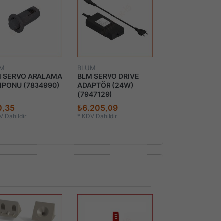
UM
BLUM
BLUM
 SERVO ARALAMA
BLM SERVO DRIVE
BLM SERVO DR
PONU (7834990)
ADAPTÖR (24W)
ADAPTÖR KUT
(7947129)
(9327076)
0,35
₺6.205,09
₺205,76
 Dahildir
*
KDV Dahildir
*
KDV Dahildir