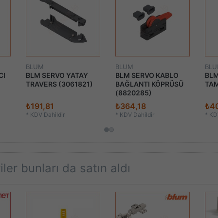
BLUM
BLUM
BL
CI
BLM SERVO YATAY
BLM SERVO KABLO
BLM
TRAVERS (3061821)
BAĞLANTI KÖPRÜSÜ
TAM
(8820285)
₺191,81
₺364,18
₺4
*
KDV Dahildir
*
KDV Dahildir
*
KDV
ler bunları da satın aldı