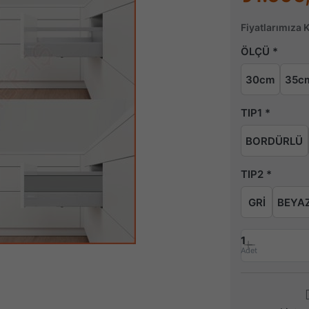
Fiyatlarımıza 
ÖLÇÜ
30cm
35c
TIP1
BORDÜRLÜ
TIP2
GRİ
BEYA
1
Adet