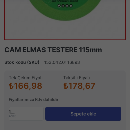
CAM ELMAS TESTERE 115mm
Stok kodu (SKU)
153.042.01.16893
Tek Çekim Fiyatı
Taksitli Fiyatı
₺166,98
₺178,67
Fiyatlarımıza Kdv dahildir
1
Sepete ekle
Adet