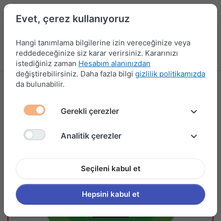
Evet, çerez kullanıyoruz
Hangi tanımlama bilgilerine izin vereceğinize veya
reddedeceğinize siz karar verirsiniz. Kararınızı
Menü
Kampanyalar
Yeni Ürünler
Giriş yap
Sepet
istediğiniz zaman
Hesabım alanınızdan
değiştirebilirsiniz. Daha fazla bilgi
gizlilik politikamızda
da bulunabilir.
Gerekli çerezler
Analitik çerezler
Seçileni kabul et
Hepsini kabul et