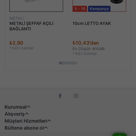
% - 10
Kampanya
METALİ
METALİ ŞEFFAF AÇILI
10cm LETTO AYAK
BAĞLANTI
₺2,90
₺10,43'dan
*
KDV Dahildir
En Düşük:
₺11,59
*
KDV Dahildir
Kurumsal
Alışveriş
Müşteri Hizmetleri
Bültene abone ol