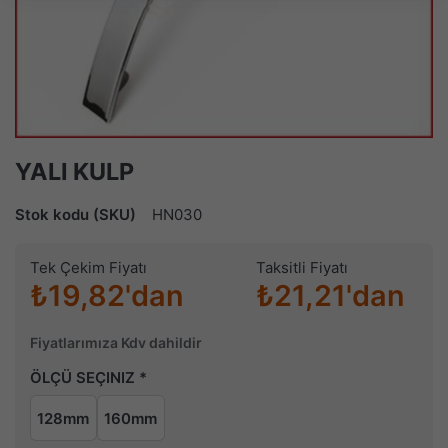
YALI KULP
Stok kodu (SKU)
HN030
Tek Çekim Fiyatı
Taksitli Fiyatı
₺19,82'dan
₺21,21'dan
Fiyatlarımıza Kdv dahildir
ÖLÇÜ SEÇINIZ
128mm
160mm