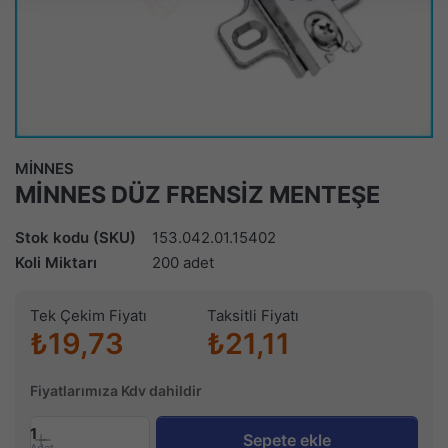
MİNNES
MİNNES DÜZ FRENSİZ MENTEŞE
Stok kodu (SKU)
153.042.01.15402
Koli Miktarı
200 adet
Tek Çekim Fiyatı
Taksitli Fiyatı
₺19,73
₺21,11
Fiyatlarımıza Kdv dahildir
1
Sepete ekle
Adet