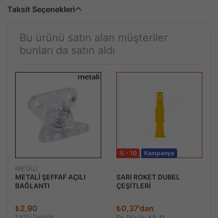
Taksit Seçenekleri
Bu ürünü satın alan müşteriler
bunları da satın aldı
% - 10
Kampanya
METALİ
METALİ ŞEFFAF AÇILI
SARI ROKET DUBEL
BAĞLANTI
ÇEŞİTLERİ
₺2,90
₺0,37'dan
*
KDV Dahildir
En Düşük:
₺0,41