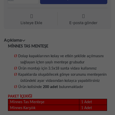
Listeye Ekle
E-posta gönder
Açıklama
MİNNES TAS MENTEŞE
Ø
Dolap kapaklarının kolay ve etkin şekilde açılmasını
sağlayan içten yaylı menteşe grubudur
Ø
Ürün montajı için 3.5x18 sunta vidası kullanınız
Ø
Kapaklarda oluşabilecek gönye sorununu menteşenin
üstündeki ayar vidasından kolayca yapabilirsiniz
Ø
Ürün kolisinde
200 adet
bulunmaktadır
PAKET İÇERİĞİ
Minnes Tas Menteşe
1 Adet
Minnes Karşılık
1 Adet