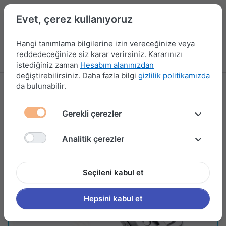
Evet, çerez kullanıyoruz
Hangi tanımlama bilgilerine izin vereceğinize veya
reddedeceğinize siz karar verirsiniz. Kararınızı
Menü
Kampanyalar
Yeni Ürünler
Giriş yap
Sepet
istediğiniz zaman
Hesabım alanınızdan
değiştirebilirsiniz. Daha fazla bilgi
gizlilik politikamızda
da bulunabilir.
Gerekli çerezler
Analitik çerezler
Seçileni kabul et
Hepsini kabul et