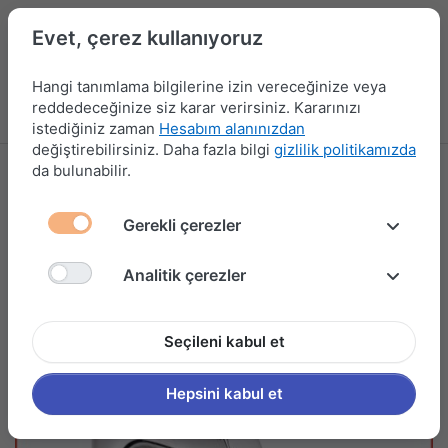
Evet, çerez kullanıyoruz
Hangi tanımlama bilgilerine izin vereceğinize veya
reddedeceğinize siz karar verirsiniz. Kararınızı
Menü
Kampanyalar
Yeni Ürünler
Giriş yap
Sepet
istediğiniz zaman
Hesabım alanınızdan
değiştirebilirsiniz. Daha fazla bilgi
gizlilik politikamızda
da bulunabilir.
Gerekli çerezler
Analitik çerezler
Seçileni kabul et
Hepsini kabul et