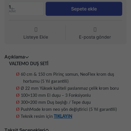
1
Sepete ekle
Adet
Listeye Ekle
E-posta gönder
Açıklama
VALTEMO DUŞ SETİ
Ø
60 cm & 150 cm Pirinç somun, NeoFlex krom duş
hortumu (5 Yıl garantili)
Ø
Ø 22 mm Yüksek kaliteli paslanmaz çelik krom boru
Ø
100×130 mm El duşu – 3 Fonksiyonlu
Ø
300×200 mm Duş başlığı / Tepe duşu
Ø
PushMode krom neo yön değiştirici (5 Yıl garantili)
Ø
TIKLAYIN
Teknik resim için
Taksit Seçenekleri