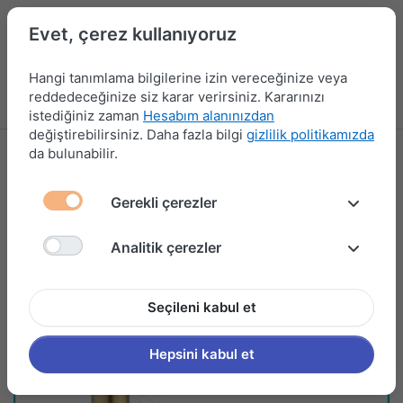
Evet, çerez kullanıyoruz
Hangi tanımlama bilgilerine izin vereceğinize veya
reddedeceğinize siz karar verirsiniz. Kararınızı
Menü
Kampanyalar
Yeni Ürünler
Giriş yap
Sepet
istediğiniz zaman
Hesabım alanınızdan
değiştirebilirsiniz. Daha fazla bilgi
gizlilik politikamızda
da bulunabilir.
Gerekli çerezler
Analitik çerezler
Seçileni kabul et
Hepsini kabul et