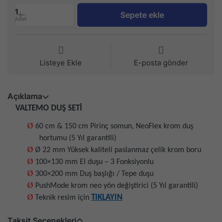
1
Sepete ekle
Adet
Listeye Ekle
E-posta gönder
Açıklama
VALTEMO DUŞ SETİ
Ø
60 cm & 150 cm Pirinç somun, NeoFlex krom duş
hortumu (5 Yıl garantili)
Ø
Ø 22 mm Yüksek kaliteli paslanmaz çelik krom boru
Ø
100×130 mm El duşu – 3 Fonksiyonlu
Ø
300×200 mm Duş başlığı / Tepe duşu
Ø
PushMode krom neo yön değiştirici (5 Yıl garantili)
Ø
TIKLAYIN
Teknik resim için
Taksit Seçenekleri