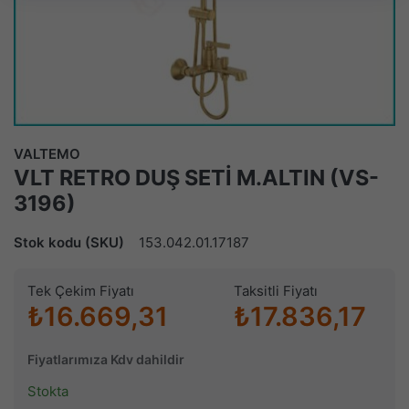
VALTEMO
VLT RETRO DUŞ SETİ M.ALTIN (VS-
3196)
Stok kodu (SKU)
153.042.01.17187
Tek Çekim Fiyatı
Taksitli Fiyatı
₺16.669,31
₺17.836,17
Fiyatlarımıza Kdv dahildir
Stokta