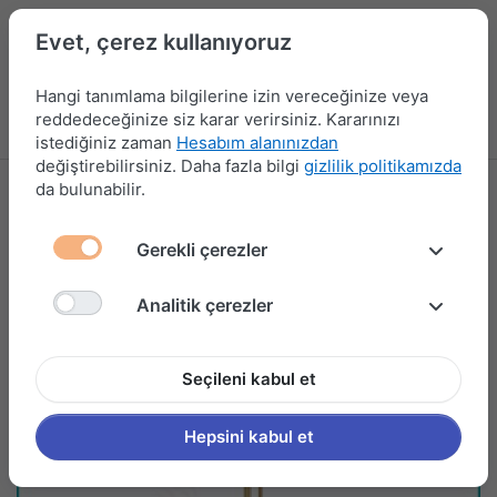
Evet, çerez kullanıyoruz
Hangi tanımlama bilgilerine izin vereceğinize veya
reddedeceğinize siz karar verirsiniz. Kararınızı
Menü
Kampanyalar
Yeni Ürünler
Giriş yap
Sepet
istediğiniz zaman
Hesabım alanınızdan
değiştirebilirsiniz. Daha fazla bilgi
gizlilik politikamızda
da bulunabilir.
Gerekli çerezler
Analitik çerezler
Seçileni kabul et
Hepsini kabul et