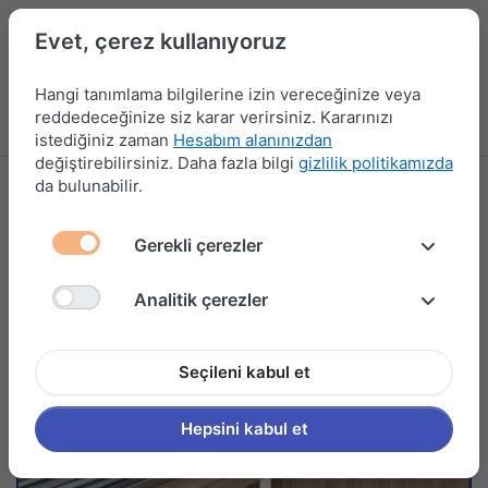
Evet, çerez kullanıyoruz
Hangi tanımlama bilgilerine izin vereceğinize veya
reddedeceğinize siz karar verirsiniz. Kararınızı
Menü
Kampanyalar
Yeni Ürünler
Giriş yap
Sepet
istediğiniz zaman
Hesabım alanınızdan
değiştirebilirsiniz. Daha fazla bilgi
gizlilik politikamızda
da bulunabilir.
Gerekli çerezler
Analitik çerezler
Seçileni kabul et
Hepsini kabul et