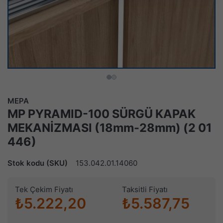
MEPA
MP PYRAMID-100 SÜRGÜ KAPAK
MEKANİZMASI (18mm-28mm) (2 01
446)
Stok kodu (SKU)
153.042.01.14060
Tek Çekim Fiyatı
Taksitli Fiyatı
₺5.222,20
₺5.587,75