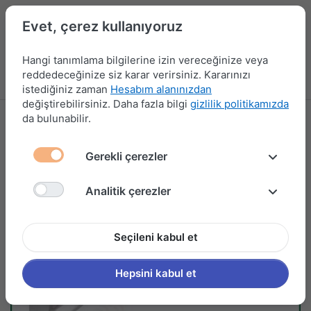
Evet, çerez kullanıyoruz
Hangi tanımlama bilgilerine izin vereceğinize veya
reddedeceğinize siz karar verirsiniz. Kararınızı
Menü
Kampanyalar
Yeni Ürünler
Giriş yap
Sepet
istediğiniz zaman
Hesabım alanınızdan
değiştirebilirsiniz. Daha fazla bilgi
gizlilik politikamızda
da bulunabilir.
Gerekli çerezler
Analitik çerezler
Seçileni kabul et
Hepsini kabul et