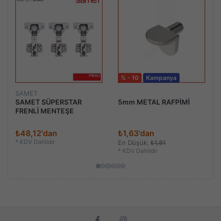
% - 10
Kampanya
SAMET
SAMET SÜPERSTAR
5mm METAL RAFPİMİ
FRENLİ MENTEŞE
₺48,12'dan
₺1,63'dan
*
KDV Dahildir
En Düşük:
₺1,81
*
KDV Dahildir