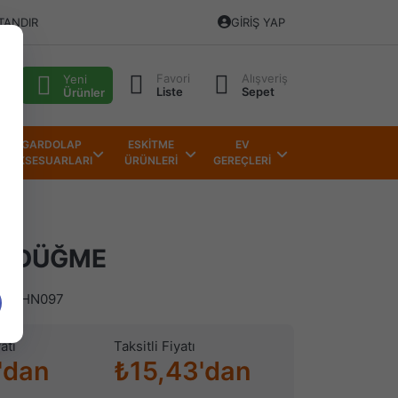
TANDIR
GIRIŞ YAP
Favori
Alışveriş
alı
Yeni
Liste
Sepet
Ürünler
GARDOLAP
ESKİTME
EV
AKSESUARLARI
ÜRÜNLERİ
GEREÇLERİ
I DÜĞME
)
HN097
atı
Taksitli Fiyatı
'dan
₺15,43'dan