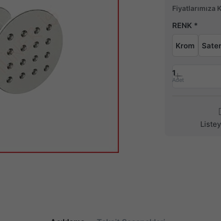
Fiyatlarımıza 
RENK
Krom
Sate
1
Adet
Liste