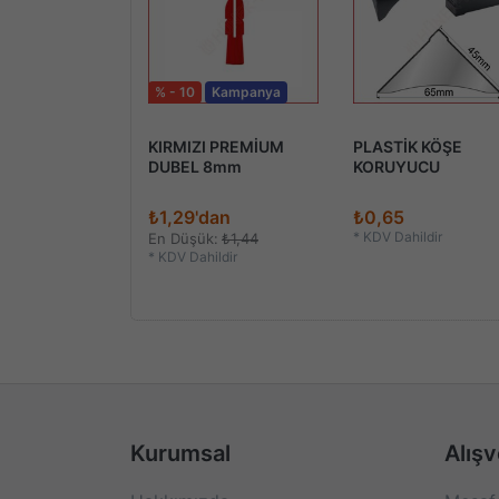
% - 10
Kampanya
Lİ TEKER (413)
KIRMIZI PREMİUM
PLASTİK KÖŞE
DUBEL 8mm
KORUYUCU
2
₺1,29'dan
₺0,65
ildir
*
KDV Dahildir
En Düşük:
₺1,44
*
KDV Dahildir
Kurumsal
Alışv