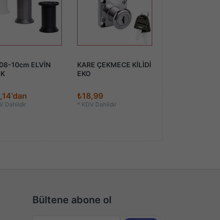
POLE
08-10cm ELVİN
KARE ÇEKMECE KİLİDİ
POLE DÜZ FREN
AK
EKO
MENTEŞE
,14'dan
₺18,99
₺16,61
 Dahildir
*
KDV Dahildir
*
KDV Dahildir
Bültene abone ol