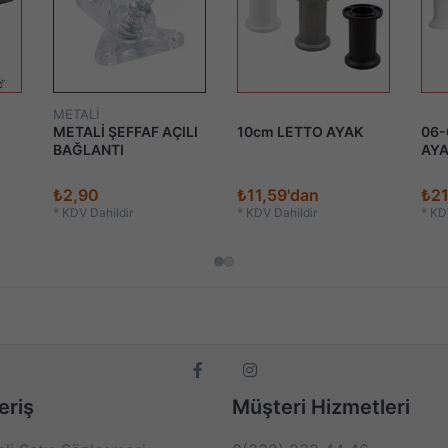
METALİ
METALİ ŞEFFAF AÇILI
10cm LETTO AYAK
06-
BAĞLANTI
AY
₺2,90
₺11,59'dan
₺21
*
KDV Dahildir
*
KDV Dahildir
*
KDV
eriş
Müşteri Hizmetleri