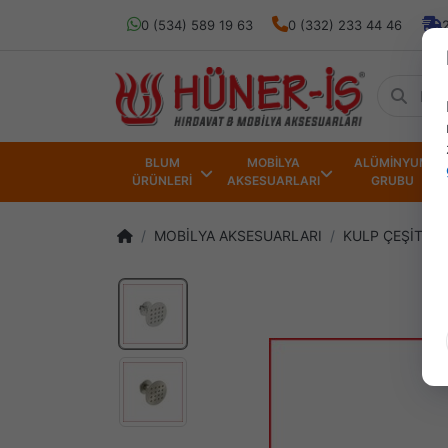
0 (534) 589 19 63
0 (332) 233 44 46
BLUM
MOBİLYA
ALÜMİNYUM
ÜRÜNLERİ
AKSESUARLARI
GRUBU
MOBİLYA AKSESUARLARI
KULP ÇEŞİTLER