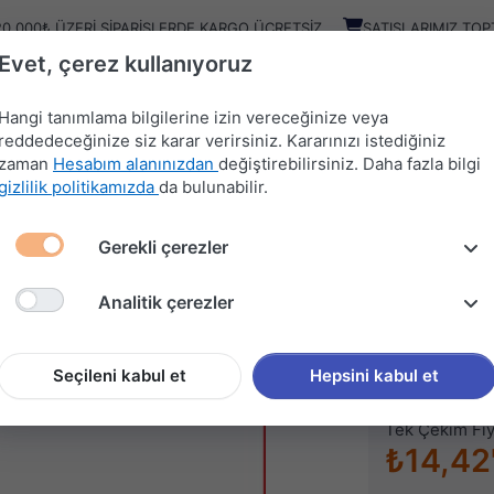
20.000₺ ÜZERI SIPARIŞLERDE KARGO ÜCRETSIZ
SATIŞLARIMIZ TOP
Evet, çerez kullanıyoruz
Kampany
Ürünler
Hangi tanımlama bilgilerine izin vereceğinize veya
reddedeceğinize siz karar verirsiniz. Kararınızı istediğiniz
zaman
Hesabım alanınızdan
değiştirebilirsiniz. Daha fazla bilgi
HIRDAVAT
MUTFAK
KAPI
SÜRGÜ
gizlilik politikamızda
da bulunabilir.
MALZEMELERİ
AKSESUARLARI
AKSESUARLARI
SİSTEMLERİ
Gerekli çerezler
İ
NOKTALI DÜĞME
Analitik çerezler
NOKTAL
Stok kodu (SKU
Seçileni kabul et
Hepsini kabul et
Tek Çekim Fiy
₺14,42