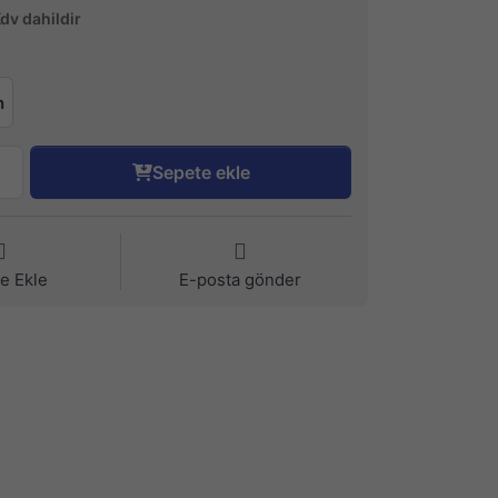
Kdv dahildir
n
Sepete ekle
ye Ekle
E-posta gönder