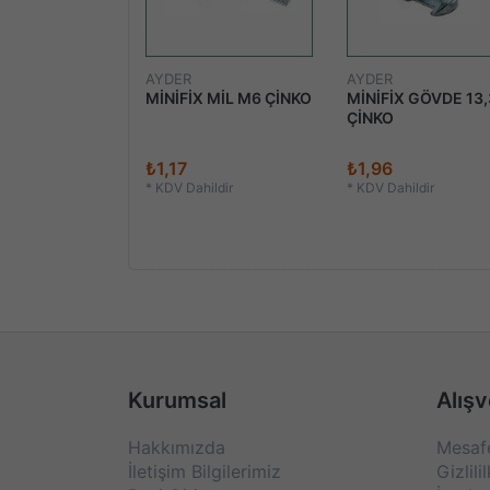
AYDER
AYDER
K AYARLI BAZA
MİNİFİX MİL M6 ÇİNKO
MİNİFİX GÖVDE 13,
ÇİNKO
dan
₺1,17
₺1,96
ildir
*
KDV Dahildir
*
KDV Dahildir
Kurumsal
Alışv
Hakkımızda
Mesafe
İletişim Bilgilerimiz
Gizlili