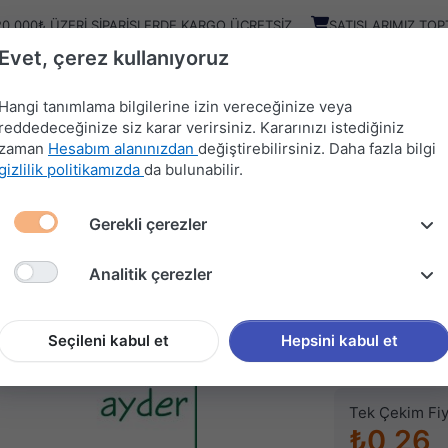
20.000₺ ÜZERI SIPARIŞLERDE KARGO ÜCRETSIZ
SATIŞLARIMIZ TOP
Evet, çerez kullanıyoruz
Kampany
Ürünler
Hangi tanımlama bilgilerine izin vereceğinize veya
reddedeceğinize siz karar verirsiniz. Kararınızı istediğiniz
zaman
Hesabım alanınızdan
değiştirebilirsiniz. Daha fazla bilgi
HIRDAVAT
MUTFAK
KAPI
SÜRGÜ
gizlilik politikamızda
da bulunabilir.
MALZEMELERİ
AKSESUARLARI
AKSESUARLARI
SİSTEMLERİ
Gerekli çerezler
MANLARI
MİNİFİX PLS DUBELİ M6*8mm
Analitik çerezler
AYDER
MİNİFİ
Seçileni kabul et
Hepsini kabul et
Stok kodu (SKU
Tek Çekim Fiy
₺0,26