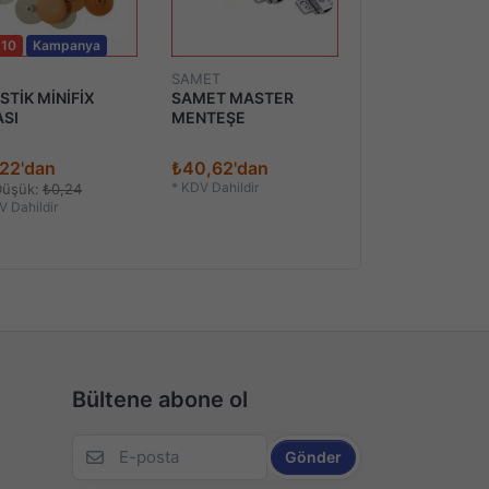
 10
Kampanya
SAMET
AYDER
STİK MİNİFİX
SAMET MASTER
MİNİFİX METAL
ASI
MENTEŞE
DUBELİ M6*1
22'dan
₺40,62'dan
₺0,99
*
KDV Dahildir
*
KDV Dahildir
Düşük:
₺0,24
 Dahildir
Bültene abone ol
Gönder