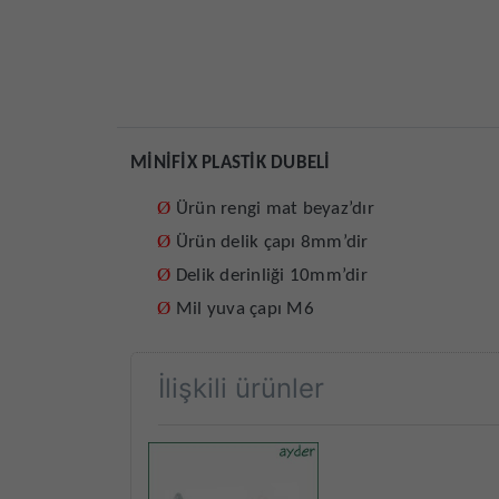
MİNİFİX PLASTİK DUBELİ
Ø
Ürün rengi mat beyaz’dır
Ø
Ürün delik çapı 8mm’dir
Ø
Delik derinliği 10mm’dir
Ø
Mil yuva çapı M6
İlişkili ürünler