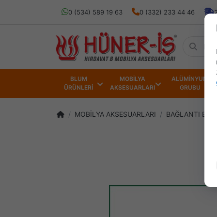
0 (534) 589 19 63
0 (332) 233 44 46
BLUM
MOBİLYA
ALÜMİNYUM
ÜRÜNLERİ
AKSESUARLARI
GRUBU
MOBİLYA AKSESUARLARI
BAĞLANTI ELE