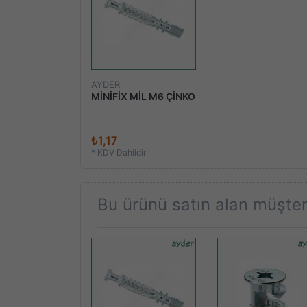
AYDER
MİNİFİX MİL M6 ÇİNKO
₺1,17
*
KDV Dahildir
Bu ürünü satın alan müşteri