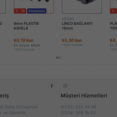
% - 10
Kampanya
% -
MESAN
3
8mm PLASTİK
LİNCO BAĞLANTI
PLA
KAVELA
18mm
TIP
₺0,19'dan
₺5,36'dan
₺0,
*
KDV Dahildir
En Düşük:
₺0,21
En 
*
KDV Dahildir
*
KDV
eriş
Müşteri Hizmetleri
li Satış Sözleşmesi
0(332) 233 44 46
lk ve Güvenlik
0(534) 589 19 63