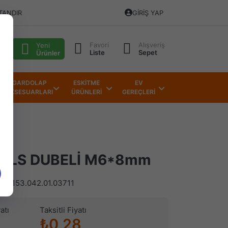
TANDIR
GIRIŞ YAP
Favori
Alışveriş
alı
Yeni
Liste
Sepet
Ürünler
GARDOLAP
ESKİTME
EV
AKSESUARLARI
ÜRÜNLERİ
GEREÇLERİ
X PLS DUBELİ M6*8mm
)
153.042.01.03711
atı
Taksitli Fiyatı
₺0,28