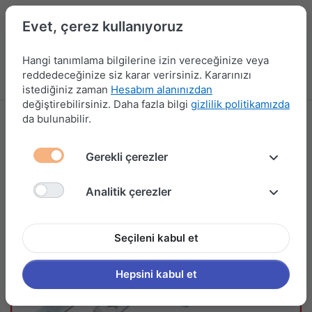
Evet, çerez kullanıyoruz
Hangi tanımlama bilgilerine izin vereceğinize veya
reddedeceğinize siz karar verirsiniz. Kararınızı
Menü
Kampanyalar
Yeni Ürünler
Giriş yap
Sepet
istediğiniz zaman
Hesabım alanınızdan
değiştirebilirsiniz. Daha fazla bilgi
gizlilik politikamızda
da bulunabilir.
Gerekli çerezler
Analitik çerezler
Seçileni kabul et
Hepsini kabul et