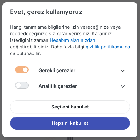
Evet, çerez kullanıyoruz
Hangi tanımlama bilgilerine izin vereceğinize veya
reddedeceğinize siz karar verirsiniz. Kararınızı
Menü
Kampanyalar
Yeni Ürünler
Giriş yap
Sepet
istediğiniz zaman
Hesabım alanınızdan
değiştirebilirsiniz. Daha fazla bilgi
gizlilik politikamızda
da bulunabilir.
Gerekli çerezler
Analitik çerezler
Seçileni kabul et
Hepsini kabul et