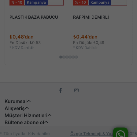
% - 10
Kampanya
% - 10
Kampanya
PLASTİK BAZA PABUCU
RAFPİMİ DEMİRLİ
₺0,48'dan
₺0,44'dan
En Düşük:
₺0,53
En Düşük:
₺0,49
*
KDV Dahildir
*
KDV Dahildir
Kurumsal
Alışveriş
Müşteri Hizmetleri
Bültene abone ol
* Tüm fiyatlar Kdv dahildir
Özgür Teknoloji & Yazılım
© 2025