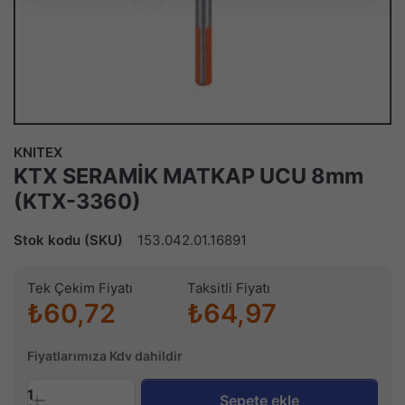
KNITEX
KTX SERAMİK MATKAP UCU 8mm
(KTX-3360)
Stok kodu (SKU)
153.042.01.16891
Tek Çekim Fiyatı
Taksitli Fiyatı
₺60,72
₺64,97
Fiyatlarımıza Kdv dahildir
1
Sepete ekle