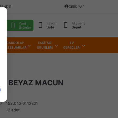
TANDIR
GIRIŞ YAP
Favori
Alışveriş
alı
Yeni
Liste
Sepet
Ürünler
GARDOLAP
ESKİTME
EV
AKSESUARLARI
ÜRÜNLERİ
GEREÇLERİ
ÜP BEYAZ MACUN
)
153.042.01.12821
12 adet