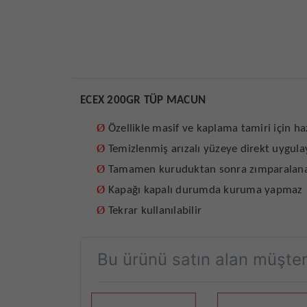
ECEX 200GR TÜP MACUN
Ø
Özellikle masif ve kaplama tamiri için h
Ø
Temizlenmiş arızalı yüzeye direkt uygula
Ø
Tamamen kuruduktan sonra zımparalanab
Ø
Kapağı kapalı durumda kuruma yapmaz
Ø
Tekrar kullanılabilir
Bu ürünü satın alan müşteri