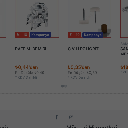
% - 10
Kampanya
% - 10
Kampanya
SAM
RAFPİMİ DEMİRLİ
ÇİVİLİ POLİGRİT
SAM
ME
₺0,44'dan
₺0,35'dan
₺18
*
KDV
En Düşük:
₺0,49
En Düşük:
₺0,39
*
KDV Dahildir
*
KDV Dahildir
eriş
Müşteri Hizmetleri