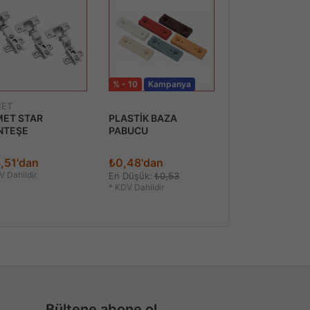
% - 10
Kampanya
% - 10
Kampan
ET
ET STAR
PLASTİK BAZA
8mm PLASTİK
NTEŞE
PABUCU
KAVELA
,51'dan
₺0,48'dan
₺0,19'dan
 Dahildir
En Düşük:
₺0,53
En Düşük:
₺0,21
*
KDV Dahildir
*
KDV Dahildir
Bültene abone ol