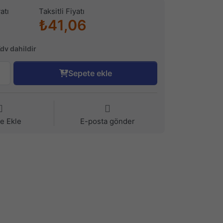
atı
Taksitli Fiyatı
8
₺41,06
Kdv dahildir
Sepete ekle
ye Ekle
E-posta gönder