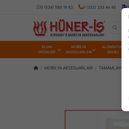
0 (534) 589 19 63
0 (332) 233 44 46
BLUM
MOBİLYA
ALÜMİNYUM
ÜRÜNLERİ
AKSESUARLARI
GRUBU
MOBİLYA AKSESUARLARI
TAMAMLAYICI 