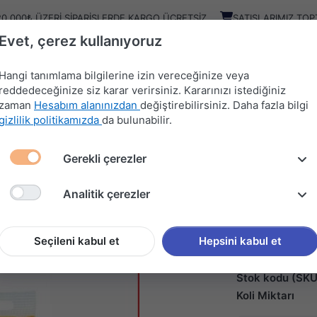
20.000₺ ÜZERI SIPARIŞLERDE KARGO ÜCRETSIZ
SATIŞLARIMIZ TOP
Evet, çerez kullanıyoruz
Kampany
Ürünler
Hangi tanımlama bilgilerine izin vereceğinize veya
reddedeceğinize siz karar verirsiniz. Kararınızı istediğiniz
zaman
Hesabım alanınızdan
değiştirebilirsiniz. Daha fazla bilgi
HIRDAVAT
MUTFAK
KAPI
SÜRGÜ
gizlilik politikamızda
da bulunabilir.
MALZEMELERİ
AKSESUARLARI
AKSESUARLARI
SİSTEMLERİ
Gerekli çerezler
ÜRÜNLER
ECEX TÜP BEYAZ MACUN (200Gr)
Analitik çerezler
ECEX
ECEX T
(200Gr)
Seçileni kabul et
Hepsini kabul et
Stok kodu (SKU
Koli Miktarı