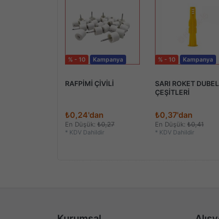
Kampanya
% - 10
Kampanya
% - 10
Kampanya
I PREMİUM
RAFPİMİ ÇİVİLİ
SARI ROKET DUBEL
 8mm
ÇEŞİTLERİ
dan
₺0,24'dan
₺0,37'dan
k:
₺1,44
En Düşük:
₺0,27
En Düşük:
₺0,41
ildir
*
KDV Dahildir
*
KDV Dahildir
Kurumsal
Alışv