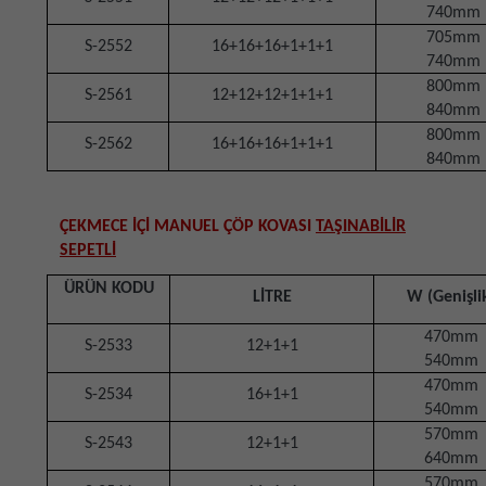
740mm
705mm
S-2552
16+16+16+1+1+1
740mm
800mm
S-2561
12+12+12+1+1+1
840mm
800mm
S-2562
16+16+16+1+1+1
840mm
ÇEKMECE İÇİ MANUEL ÇÖP KOVASI
TAŞINABİLİR
SEPETLİ
ÜRÜN KODU
LİTRE
W (Genişli
470mm
S-2533
12+1+1
540mm
470mm
S-2534
16+1+1
540mm
570mm
S-2543
12+1+1
640mm
570mm