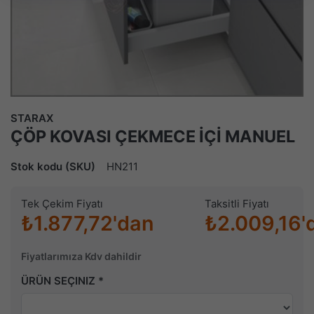
STARAX
ÇÖP KOVASI ÇEKMECE İÇİ MANUEL
Stok kodu (SKU)
HN211
Tek Çekim Fiyatı
Taksitli Fiyatı
₺1.877,72'dan
₺2.009,16'
Fiyatlarımıza Kdv dahildir
ÜRÜN SEÇINIZ