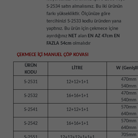
S-2534 satın almalısınız. Bu iki ürünün
farkı yüksekliktir. Ölçünüze göre
tercihinizi S-2533 kodlu üründen yana
yaptınız. Bu ürün için çekmece içine
ayırdığınız
NET
alan
EN AZ 47cm
EN
FAZLA 54cm
olmalıdır
ÇEKMECE İÇİ MANUEL ÇÖP KOVASI
ÜRÜN
LİTRE
W (Genişli
KODU
470mm
S-2531
12+12+1+1
540mm
470mm
S-2532
16+16+1+1
540mm
570mm
S-2541
12+12+1+1
640mm
570mm
S-2542
16+16+1+1
640mm
705mm
S-2551
12+12+12+1+1+1