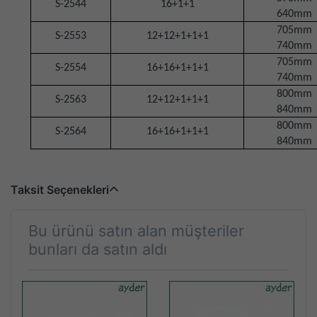
S-2544
16+1+1
640mm
705mm
S-2553
12+12+1+1+1
740mm
705mm
S-2554
16+16+1+1+1
740mm
800mm
S-2563
12+12+1+1+1
840mm
800mm
S-2564
16+16+1+1+1
840mm
Taksit Seçenekleri
Bu ürünü satın alan müşteriler
bunları da satın aldı