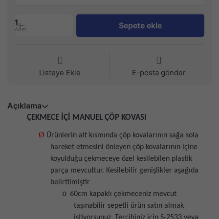
1
Sepete ekle
Adet
Listeye Ekle
E-posta gönder
Açıklama
ÇEKMECE İÇİ MANUEL ÇÖP KOVASI
Ø
Ürünlerin alt kısmında çöp kovalarının sağa sola
hareket etmesini önleyen çöp kovalarının içine
koyulduğu çekmeceye özel kesilebilen plastik
parça mevcuttur. Kesilebilir genişlikler aşağıda
belirtilmiştir
o
60cm kapaklı çekmeceniz mevcut
taşınabilir sepetli ürün satın almak
istiyorsunuz. Tercihiniz için S-2533 veya