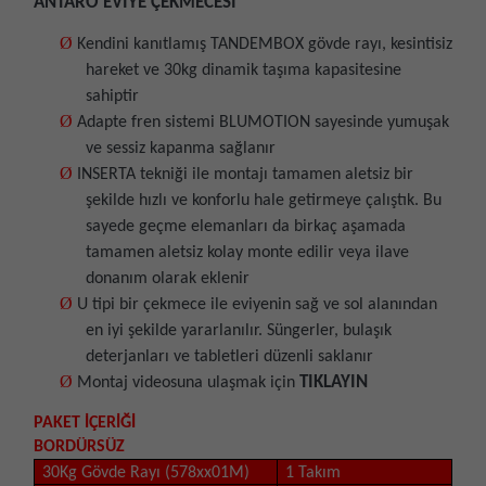
ANTARO EVİYE ÇEKMECESİ
Ø
Kendini kanıtlamış TANDEMBOX gövde rayı, kesintisiz
hareket ve 30kg dinamik taşıma kapasitesine
sahiptir
Ø
Adapte fren sistemi BLUMOTION sayesinde yumuşak
ve sessiz kapanma sağlanır
Ø
INSERTA tekniği ile montajı tamamen aletsiz bir
şekilde hızlı ve konforlu hale getirmeye çalıştık. Bu
sayede geçme elemanları da birkaç aşamada
tamamen aletsiz kolay monte edilir veya ilave
donanım olarak eklenir
Ø
U tipi bir çekmece ile eviyenin sağ ve sol alanından
en iyi şekilde yararlanılır. Süngerler, bulaşık
deterjanları ve tabletleri düzenli saklanır
Ø
TIKLAYIN
Montaj videosuna ulaşmak için
PAKET İÇERİĞİ
BORDÜRSÜZ
30Kg Gövde Rayı (578xx01M)
1 Takım