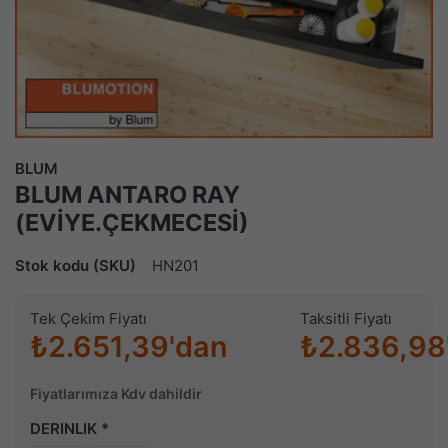
BLUM
BLUM ANTARO RAY
(EVİYE.ÇEKMECESİ)
Stok kodu (SKU)
HN201
Tek Çekim Fiyatı
Taksitli Fiyatı
₺2.651,39'dan
₺2.836,98
Fiyatlarımıza Kdv dahildir
DERINLIK