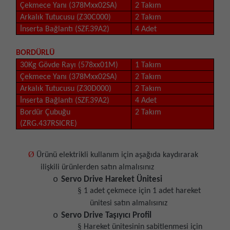
Çekmece Yanı (378Mxx02SA)
2 Takım
Arkalık Tutucusu (Z30C000)
2 Takım
İnserta Bağlantı (SZF.39A2)
4 Adet
BORDÜRLÜ
30Kg Gövde Rayı (578xx01M)
1 Takım
Çekmece Yanı (378Mxx02SA)
2 Takım
Arkalık Tutucusu (Z30D000)
2 Takım
İnserta Bağlantı (SZF.39A2)
4 Adet
Bordür Çubuğu
2 Takım
(ZRG.437RSICRE)
Ø
Ürünü elektrikli kullanım için aşağıda kaydırarak
ilişkili ürünlerden satın almalısınız
o
Servo Drive Hareket Ünitesi
§
1 adet çekmece için 1 adet hareket
ünitesi satın almalısınız
o
Servo Drive Taşıyıcı Profil
§
Hareket ünitesinin sabitlenmesi için